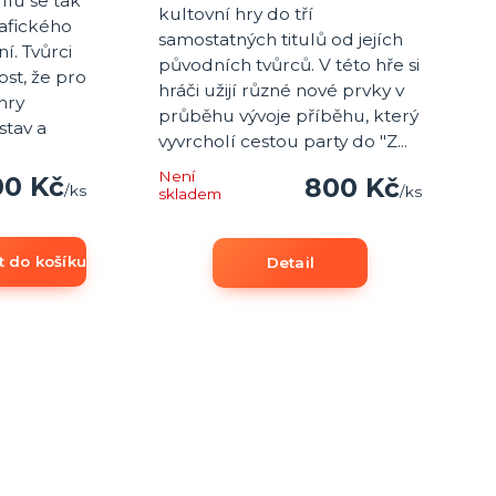
ílu se tak
kultovní hry do tří
afického
samostatných titulů od jejích
í. Tvůrci
původních tvůrců. V této hře si
ost, že pro
hráči užijí různé nové prvky v
hry
průběhu vývoje příběhu, který
stav a
vyvrcholí cestou party do "Z...
Není
0 Kč
800 Kč
/
ks
/
ks
skladem
t do košíku
Detail