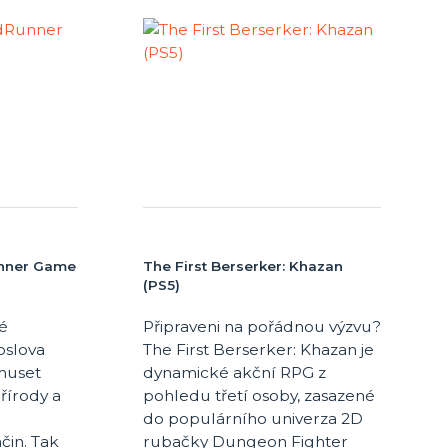
unner Game
The First Berserker: Khazan
(PS5)
é
Připraveni na pořádnou výzvu?
oslova
The First Berserker: Khazan je
 muset
dynamické akční RPG z
řírody a
pohledu třetí osoby, zasazené
do populárního univerza 2D
in. Tak
rubačky Dungeon Fighter