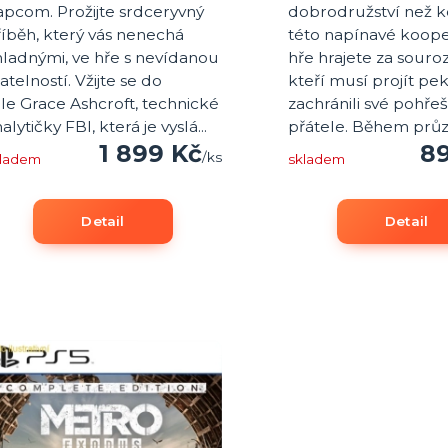
apcom. Prožijte srdceryvný
dobrodružství než kd
íběh, který vás nenechá
této napínavé koope
hladnými, ve hře s nevídanou
hře hrajete za souro
atelností. Vžijte se do
kteří musí projít pe
le Grace Ashcroft, technické
zachránili své pohře
alytičky FBI, která je vyslá...
přátele. Během průzk
1 899 Kč
8
/
ks
kladem
skladem
Detail
Detail