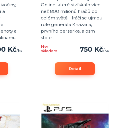
ivočiny,
Online, které si získalo více
í a
než 800 milionů hráčů po
y
celém světě. Hráči se ujmou
ré
role generála Khazana,
lenoty a
prvního berserka, a osm
inami...
stole...
Není
00 Kč
750 Kč
/
ks
/
ks
skladem
Detail