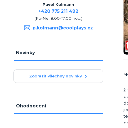
Pavel Kolmann
+420 775 211 492
(Po-Ne, 8:00-17:00 hod.)
p.kolmann@coolplays.cz
Novinky
Me
Zobrazit všechny novinky
ži
p
d
Ohodnocení
je
té
p