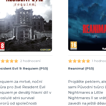
2 hodnocení
1 hodno
sident Evil 9: Requiem (PS5)
Reanimal (PS5)
equiem za mrtvé, noční
Projděte peklem, al
ra pro živé Resident Evil
sami Původní tvůrci L
quiem je devátý hlavní díl v
Nightmares a Little
oslulé sérii survival
Nightmares II se vráti
ororů od společnosti
zavedli na ještě děsiv