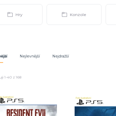
Hry
Konzole
Nejlevnější
Nejdražší
ější
ji 1-40 z 168