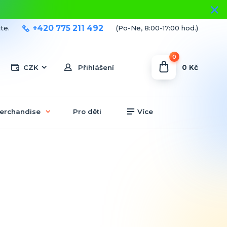
+420 775 211 492
te.
(Po-Ne, 8:00-17:00 hod.)
0
0 Kč
CZK
Přihlášení
erchandise
Pro děti
Více