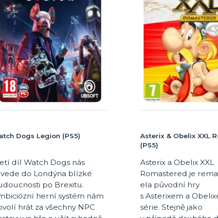
tch Dogs Legion (PS5)
Asterix & Obelix XXL
(PS5)
etí díl Watch Dogs nás
Asterix a Obelix XXL
avede do Londýna blízké
Romastered je rema
udoucnosti po Brexitu.
ela původní hry
mbiciózní herní systém nám
s Asterixem a Obelix
ovolí hrát za všechny NPC
série. Stejně jako