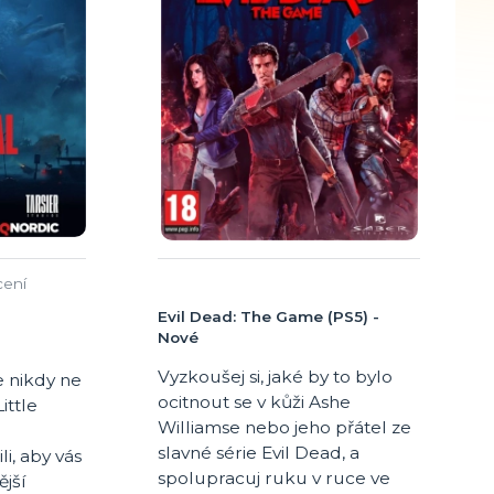
cení
Evil Dead: The Game (PS5) -
Nové
Vyzkoušej si, jaké by to bylo
e nikdy ne
ocitnout se v kůži Ashe
ittle
Williamse nebo jeho přátel ze
slavné série Evil Dead, a
li, aby vás
spolupracuj ruku v ruce ve
ější