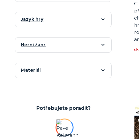
C
př
c
Jazyk hry
hr
ro
an
Herní žánr
s
Materiál
Potřebujete poradit?