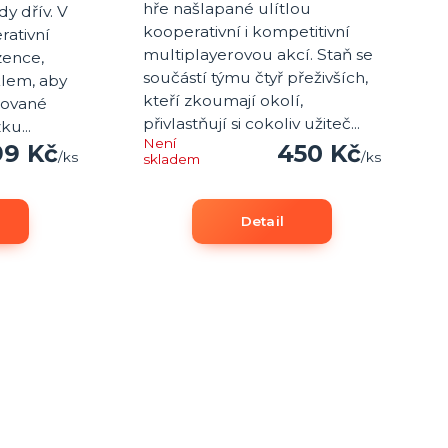
hře našlapané ulítlou
y dřív. V
kooperativní i kompetitivní
rativní
multiplayerovou akcí. Staň se
zence,
součástí týmu čtyř přeživších,
klem, aby
kteří zkoumají okolí,
šované
přivlastňují si cokoliv užiteč...
u...
Není
99 Kč
450 Kč
/
ks
/
ks
skladem
Detail