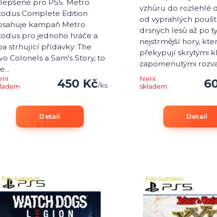
ylepšené pro PS5. Metro
vzhůru do rozlehlé d
xodus Complete Edition
od vyprahlých poušt
bsahuje kampaň Metro
drsných lesů až po t
xodus pro jednoho hráče a
nejstrmější hory, kte
a strhující přídavky: The
překypují skrytými k
o Colonels a Sam's Story, to
zapomenutými rozval
e...
ení
Není
450 Kč
6
/
ks
kladem
skladem
Detail
Detail