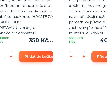
stavy ve hře a užít si hodně
v případě druhého d
ozdílnou hratelnost. Můžete
dočkáme nového gr
át za drzého mladíka i akční
zpracování a ozvučen
abičku hackerku! HRAJTE ZA
navíc přidávají možn
AKOUKOLIV
pamětníky původní 
OSTAVUNaverbujte
zachovávají tehdejší 
hokoliv z obyvatel L...
můžeš si jej kdykol...
kladem
Skladem
350 Kč
40
/
ks
ks
1 ks
Přidat do košíku
Přida