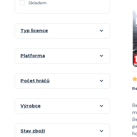
Skladem
Typ licence
Platforma
Počet hráčů
Re
R
Výrobce
mů
Re
pr
Stav zboží
h