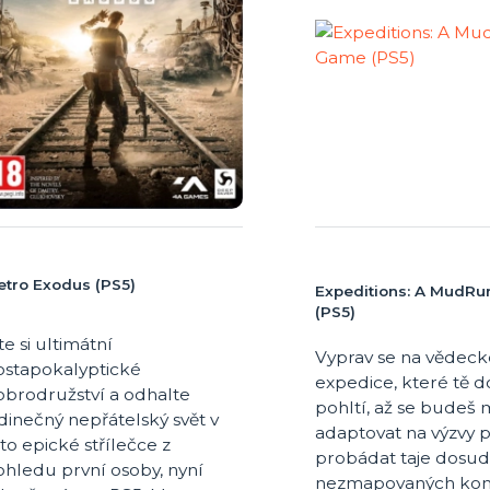
tro Exodus (PS5)
Expeditions: A MudR
(PS5)
jte si ultimátní
Vyprav se na vědeck
ostapokalyptické
expedice, které tě d
obrodružství a odhalte
pohltí, až se budeš
dinečný nepřátelský svět v
adaptovat na výzvy p
to epické střílečce z
probádat taje dosud
ohledu první osoby, nyní
nezmapovaných konč