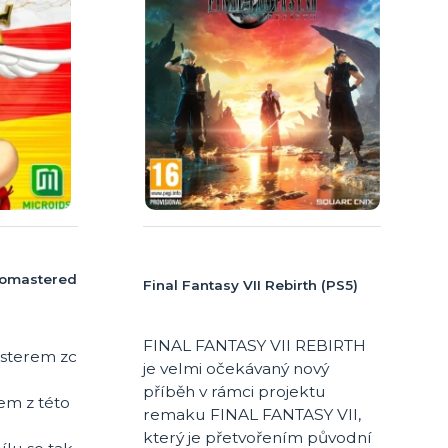
 Romastered
Final Fantasy VII Rebirth (PS5)
FINAL FANTASY VII REBIRTH
sterem zc
je velmi očekávaný nový
příběh v rámci projektu
em z této
remaku FINAL FANTASY VII,
který je přetvořením původní