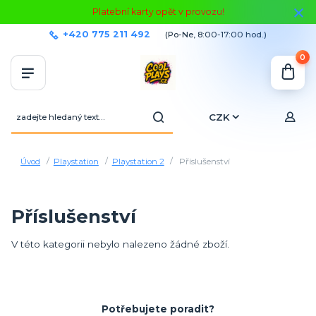
Platební karty opět v provozu!
+420 775 211 492
(Po-Ne, 8:00-17:00 hod.)
0
CZK
Úvod
Playstation
Playstation 2
Příslušenství
Příslušenství
V této kategorii nebylo nalezeno žádné zboží.
Potřebujete poradit?