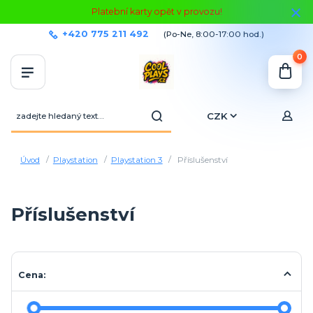
Platební karty opět v provozu!
+420 775 211 492
(Po-Ne, 8:00-17:00 hod.)
0
CZK
Úvod
Playstation
Playstation 3
Příslušenství
Příslušenství
Cena: