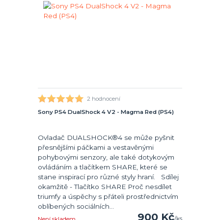
2 hodnocení
Sony PS4 DualShock 4 V2 - Magma Red (PS4)
Ovladač DUALSHOCK®4 se může pyšnit
přesnějšími páčkami a vestavěnými
pohybovými senzory, ale také dotykovým
ovládáním a tlačítkem SHARE, které se
stane inspirací pro různé styly hraní. Sdílej
okamžitě - Tlačítko SHARE Proč nesdílet
triumfy a úspěchy s přáteli prostřednictvím
oblíbených sociálních...
900 Kč
/
ks
Není skladem