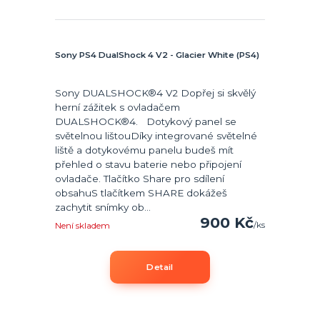
Sony PS4 DualShock 4 V2 - Glacier White (PS4)
Sony DUALSHOCK®4 V2 Dopřej si skvělý
herní zážitek s ovladačem
DUALSHOCK®4. Dotykový panel se
světelnou lištouDíky integrované světelné
liště a dotykovému panelu budeš mít
přehled o stavu baterie nebo připojení
ovladače. Tlačítko Share pro sdílení
obsahuS tlačítkem SHARE dokážeš
zachytit snímky ob...
900 Kč
/
ks
Není skladem
Detail