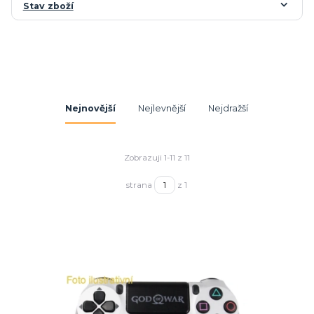
Stav zboží
Nejnovější
Nejlevnější
Nejdražší
Zobrazuji 1-11 z 11
strana
z 1