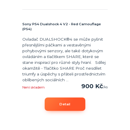
Sony PS4 Dualshock 4 V2 - Red Camouflage
(PS4)
Ovladač DUALSHOCK®4 se může pyšnit
přesnějšími páčkami a vestavěnými
pohybovými senzory, ale také dotykovým
ovládáním a tlačítkem SHARE, které se
stane inspirací pro různé styly hraní. Sdílej
okamžitě - Tlačítko SHARE Proč nesdílet
triumfy a úspěchy s přáteli prostřednictvím
oblíbených sociálních ...
900 Kč
/
ks
Není skladem
Detail