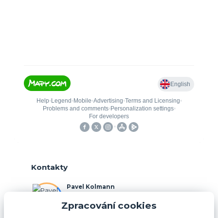
Kontakty
Pavel Kolmann
+420 775 211 492
Zpracování cookies
(Po-Ne, 8:00-17:00 hod.)