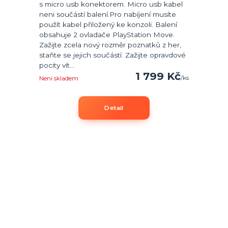
s micro usb konektorem. Micro usb kabel
neni součástí balení.Pro nabíjení musíte
použít kabel přiložený ke konzoli. Balení
obsahuje 2 ovladače PlayStation Move.
Zažijte zcela nový rozměr poznatků z her,
staňte se jejich součástí. Zažijte opravdové
pocity vít...
1 799 Kč
/
ks
Není skladem
Detail