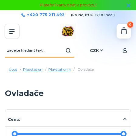
Platební karty opět v provozu!
+420 775 211 492
(Po-Ne, 8:00-17:00 hod.)
0
CZK
Úvod
Playstation
Playstation 4
Ovladače
Ovladače
Cena: