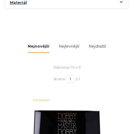
Materiál
Nejnovější
Nejlevnější
Nejdražší
Zobrazuji 1-9 z 9
strana
z 1