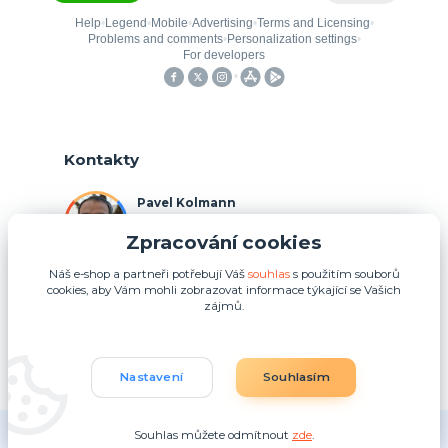
Kontakty
Pavel Kolmann
+420 775 211 492
Zpracování cookies
(Po-Ne, 8:00-17:00 hod.)
Náš e-shop a partneři potřebují Váš
souhlas
s použitím souborů
p.kolmann@coolplays.cz
cookies, aby Vám mohli zobrazovat informace týkající se Vašich
zájmů.
Nastavení
Souhlasím
Souhlas můžete odmítnout
zde
.
Vytvořeno na
Eshop-rychle.cz