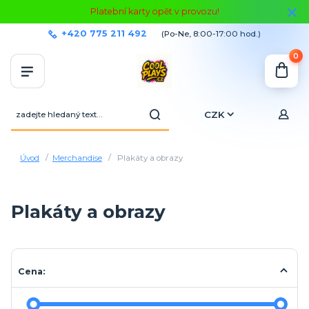
Platební karty opět v provozu!
+420 775 211 492
(Po-Ne, 8:00-17:00 hod.)
0
CZK
Úvod
Merchandise
Plakáty a obrazy
Plakáty a obrazy
Cena: