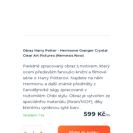
Obraz Harry Potter - Hermione Granger Crystal
Clear Art Pictures (Nemesis Now)
Parádně zpracovaný obraz s motivem, který
ocení především fanoušci knižní a filmové
série o Harry Potterovi. Najdete na něm
Hermionu a další známé předměty z
čarodějnické ságy zpracované v
roztomilém Chibi stylu. Obraz je vytvořen ze
speciálního materiálu (Resin/MDF), díky
kterému vyniknou syté barv...
599 Kč
/
ks
Skladem 1 ks
Přidat do košíku