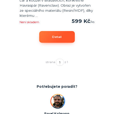
čar a kouzel v Bradavicích, konkrétně
Havraspár (Ravenclaw). Obraz je vytvořen
ze speciálního materiálu (Resin/MDF), díky
kterému ...
599 Kč
/
ks
Není skladem
Detail
strana
z 1
Potřebujete poradit?
Pavel Kolmann