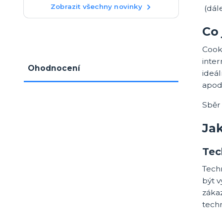
Zobrazit všechny novinky
(dále
Co 
Cooki
inter
Ohodnocení
ideál
apod
Sběr
Ja
Tec
Tech
být v
záka
techn