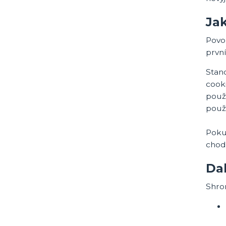
Jak
Povol
prvn
Stan
cooki
použi
použ
Poku
chod
Dal
Shro