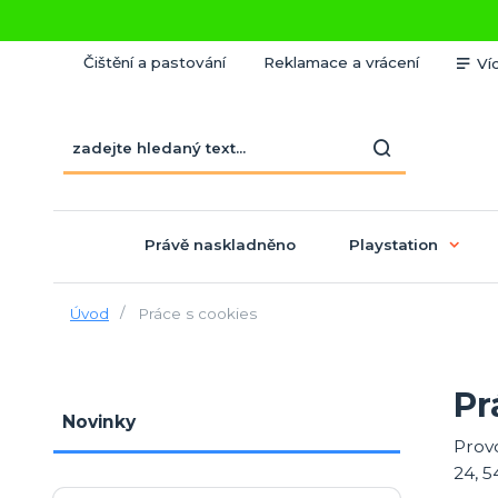
Čištění a pastování
Reklamace a vrácení
Ví
Právě naskladněno
Playstation
Úvod
Práce s cookies
Pr
Novinky
Prov
24, 