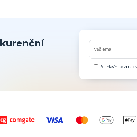
kurenční
Souhlasím se
zpraco