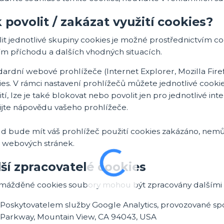
 povolit / zakázat využití cookies?
it jednotlivé skupiny cookies je možné prostřednictvím co
ím příchodu a dalších vhodných situacích.
dardní webové prohlížeče (Internet Explorer, Mozilla Fir
es. V rámci nastavení prohlížečů můžete jednotlivé cookie 
tí, lze je také blokovat nebo povolit jen pro jednotlivé int
ijte nápovědu vašeho prohlížeče.
d bude mít váš prohlížeč použití cookies zakázáno, nemů
 webových stránek.
ší zpracovatelé cookies
mážděné cookies soubory mohou být zpracovány dalšími z
Poskytovatelem služby Google Analytics, provozované sp
Parkway, Mountain View, CA 94043, USA