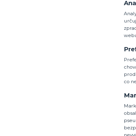
Ana
Anal
určuj
zpra
webu
Pre
Pref
chov
prod
co ne
Mar
Mark
obsah
pseu
bezp
nevyj