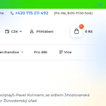
+420 775 211 492
te.
(Po-Ne, 8:00-17:00 hod.)
0
0 Kč
CZK
Přihlášení
erchandise
Pro děti
Více
oolplayS-Pavel Kolmann, se sídlem Jihoslovanská
or Živnostenský úřad