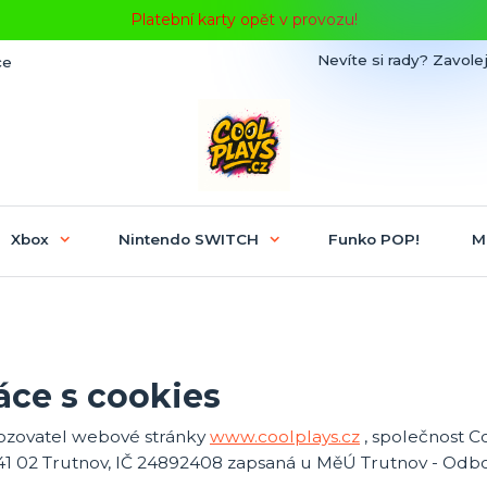
Platební karty opět v provozu!
Nevíte si rady? Zavolej
ce
Xbox
Nintendo SWITCH
Funko POP!
M
áce s cookies
ozovatel webové stránky
www.coolplays.cz
, společnost C
541 02 Trutnov, IČ 24892408 zapsaná u MěÚ Trutnov - Odb