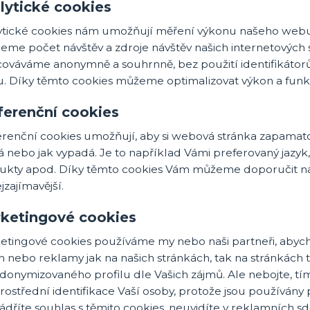
lytické cookies
ytické cookies nám umožňují měření výkonu našeho webu
eme počet návštěv a zdroje návštěv našich internetových 
cováváme anonymně a souhrnně, bez použití identifikátorů
. Díky těmto cookies můžeme optimalizovat výkon a funkč
ferenční cookies
erenční cookies umožňují, aby si webová stránka zapamato
á nebo jak vypadá. Je to například Vámi preferovaný jazy
ukty apod. Díky těmto cookies Vám můžeme doporučit na
jzajímavější.
ketingové cookies
etingové cookies používáme my nebo naši partneři, abych
 nebo reklamy jak na našich stránkách, tak na stránkách tř
donymizovaného profilu dle Vašich zájmů. Ale nebojte, tí
rostřední identifikace Vaší osoby, protože jsou používá
ádříte souhlas s těmito cookies, neuvidíte v reklamních 