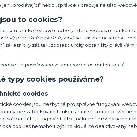
 jen „prodávající“ nebo „správce“) pracuje na této webové
jsou to cookies?
es jsou krátké textové soubory, které webová stránka ukl
netový prohlížeč pokaždé, když se uživatel na stránku vrát
ní zákaznický zážitek, zobrazit určitý obsah šitý právě Vá
.
 cookies je považováno za zpracování osobních údajů.
ké typy cookies používáme?
hnické cookies
nické cookies jsou nezbytné pro správné fungování webov
ypnuty bez zablokování funkcí stránky. Jsou odpovědné mj
znickému účtu, fungování filtrů, nákupní proces nebo uk
ické cookies nemohou být individuálně deaktivovány nebo 