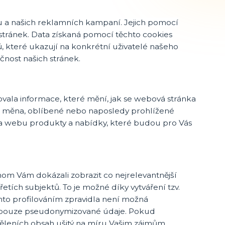
 a našich reklamních kampaní. Jejich pomocí
stránek. Data získaná pomocí těchto cookies
, které ukazují na konkrétní uživatelé našeho
nost našich stránek.
vala informace, které mění, jak se webová stránka
k, měna, oblíbené nebo naposledy prohlížené
 webu produkty a nabídky, které budou pro Vás
om Vám dokázali zobrazit co nejrelevantnější
etích subjektů. To je možné díky vytváření tzv.
mto profilováním zpravidla není možná
ny pouze pseudonymizované údaje. Pokud
sděleních obsah ušitý na míru Vašim zájmům.