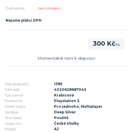
Dostupnost
Není skladem
Nejsme plátci DPH
300 Kč
/
ks
Momentálně není k dispozici
Číslo produktu:
1385
EAN kód:
4020628687045
Typ licence:
Krabicová
Platforma:
Playstation 5
Počet hráčů:
Pro jednoho, Multiplayer
Výrobce:
Deep Silver
Stav zboží:
Použité
Jazyk hry:
České titulky
Přebal:
AJ