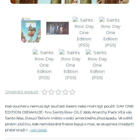
Ohodnotit produkt
Kód voucheru nemusí být součástí balení nebo mohl být použit. DAY ONE
EDITION OBSAHUJE- hru Saints Row- DLC Idols Anarchy Pack Vítá vás
Santo Ileso, živoucí fiktivní město v srdci amerického jihozápadu. Ve světě
plném zločinu, kde nemilosrdné frakce bojují o moc, se skupinka mladých
přátel snaží r...
celý popis