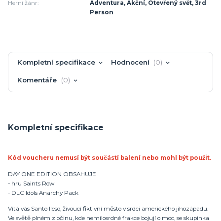
Herní žánr:
Adventura, Akční, Otevřený svět, 3rd
Person
Kompletní specifikace
Hodnocení
0
Komentáře
0
Kompletní specifikace
Kód voucheru nemusí být součástí balení nebo mohl být použit.
DAY ONE EDITION OBSAHUJE
- hru Saints Row
- DLC Idols Anarchy Pack
Vítá vás Santo Ileso, živoucí fiktivní město v srdci amerického jihozápadu.
Ve světě plném zločinu, kde nemilosrdné frakce bojují o moc, se skupinka