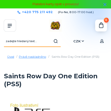
Platební karty opět v provozu!
+420 775 211 492
(Po-Ne, 8:00-17:00 hod.)
0
CZK
Úvod
Právě naskladněno
Saints Row Day One Edition (PS5)
Saints Row Day One Edition
(PS5)