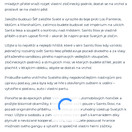
mladých přátel snaží rozjet vlastní zločinecký podnik, dostat se na vrchol a
proslavit se na vlastní pěst.
Jakožto budoucí Šéf založíte Svaté a vyrazíte do boje proti Los Panteros,
Idolům a Marshallům, zatímco budete budovat své impérium na ulicích
Santa Ilesa a soupeřit o kontrolu nad městem. Saints Row je vlastně
příběh o start-upové firmě – akorát že náplní práce Svatých je zločin.
Užijte si to největší a nejlepší hřiště, které v sérii Saints Row kdy vzniklo;
jedinečný rozsáhlý svět Santo Ileso představuje pozadí divokého a za vlasy
přitaženého sandboxu plného napínavých vedlejších vloupaček,
zločineckých podniků a strhujících misí, ve kterých budete střílet, jezdit a
plachtit v létajícím obleku, abyste se dostali na vrchol.
Probuďte svého vnitřního Svatého díky nejpokročilejším nástrojům pro
úpravu postavy, jaká byla kdy ve hře s otevřeným světem k vidění –
vytvořte si postavu, auto i vlastní partu.
Ponořte se do epických přestřelek a rychlých automobilových honiček a
prožijte bláznivé okamžiky, které můžete zažít pouze v Saints Row, na
pozadí originálního příběhu, který sleduje pozoruhodný vzestup Svatých k
moci. Užijte si svobodu a zahrajte si celou kampaň s kamarádem díky
plynulé a nevázané kooperativní hře, kde můžete posouvat hranice
možností svého gangu a vytvořit si společně vlastní herní zážitky.