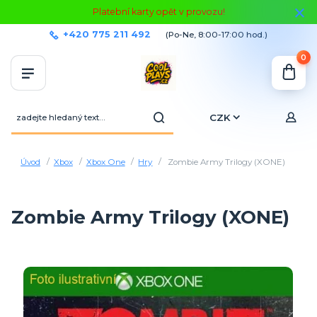
Platební karty opět v provozu!
+420 775 211 492
(Po-Ne, 8:00-17:00 hod.)
0
CZK
Úvod
Xbox
Xbox One
Hry
Zombie Army Trilogy (XONE)
Zombie Army Trilogy (XONE)