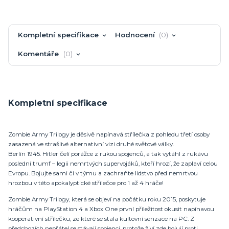
Kompletní specifikace
Hodnocení
0
Komentáře
0
Kompletní specifikace
Zombie Army Trilogy je děsivě napínavá střílečka z pohledu třetí osoby
zasazená ve strašlivé alternativní vizi druhé světové války.
Berlín 1945. Hitler čelí porážce z rukou spojenců, a tak vytáhl z rukávu
poslední trumf – legii nemrtvých supervojáků, kteří hrozí, že zaplaví celou
Evropu. Bojujte sami či v týmu a zachraňte lidstvo před nemrtvou
hrozbou v této apokalyptické střílečce pro 1 až 4 hráče!
Zombie Army Trilogy, která se objeví na počátku roku 2015, poskytuje
hráčům na PlayStation 4 a Xbox One první příležitost okusit napínavou
kooperativní střílečku, ze které se stala kultovní senzace na PC. Z
předchozích nepřátel se stávají spojenci, protože živí zde bojují proti