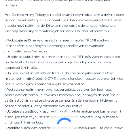
mrtvým.
Hra Zombie Army Trilogy je napěchovaná novým obsahem a dvěma dech
beroucími remastery a navíc obsahuje i dosud nezveřejněný třetí díl série
a zcela nový režim hordy. Díky tomu se jedná o dokonalou kolekci pro
všechny fanoušky adrenalinových stříleček s hutnou atmosférou.
• Probojujte se 15 nervy drásajícími misemi napříč TŘEMI epickými
kampaněmi v ozářených a démony zamořených rozvalinách
druhoválečného Německa.
• Utkejte se s okultními silami v kampani na PĚTI děsivých mapách pro
hordy. Postavte se hrůzám sami nebo bojujte bok po boku online v
kooperaci 2-4 hráčů.
• Bojujte jako elitní ostřelovač Karl Fairburne nebo jako jeden z OSMI
hratelných hrdinů včetně ČTYŘ nových ženských postav ozbrojených více
než 25 ikonickými zbraněmi a výbušnými pastmi.
• Postavte se legiím nemrtvých supervojáků, ozbrojených kostlivců,
odstřelovacích zombií, eliťákům s motorovkami, ohnivým démonům a
dalším stvůrám, než se utkáte se samotným démonickým Hitlerem v
posledním střetu, který rozhodne o osudu lidstva!
• Užívejte si strašlivou krásu nechvalně proslulé rentgenové kamery smrti
a sledujte zevnitř, jak se s mrazivým smyslem pro detail hnijící maso a
vnitřnosti trhají na kusy.
• Projděte si děsivým prostředím a zažijte napínavou akci – to vše v krvavě