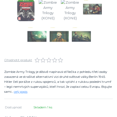
Ohodnotit produkt
Zombie Army Trilogy je děsivě napínavá střílečka z pohledu třetí osoby
zasazená ve strašlivé alternativní vizi druhé světové války.Berlín 1945.
Hitler čelí porážce z rukou spojenců, a tak vytáhl z rukávu poslední trumf
– legii nemrtvých supervojáků, kteří hrozí, že zaplaví celou Evropu. Bojujte
sami...
celý popis
Dostupnost
Skladem 1 ks