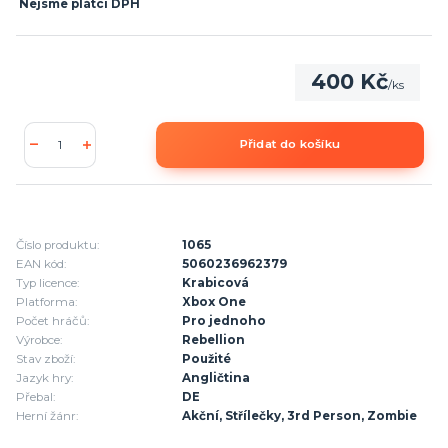
Nejsme plátci DPH
400 Kč
/
ks
Přidat do košíku
Číslo produktu:
1065
EAN kód:
5060236962379
Typ licence:
Krabicová
Platforma:
Xbox One
Počet hráčů:
Pro jednoho
Výrobce:
Rebellion
Stav zboží:
Použité
Jazyk hry:
Angličtina
Přebal:
DE
Herní žánr:
Akční, Střílečky, 3rd Person, Zombie