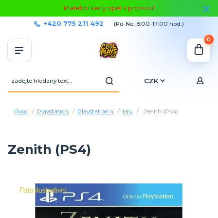
Platební karty opět v provozu!
+420 775 211 492
(Po-Ne, 8:00-17:00 hod.)
0
CZK
Úvod
Playstation
Playstation 4
Hry
Zenith (PS4)
Zenith (PS4)