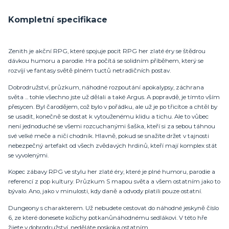
Kompletní specifikace
Zenith je akční RPG, které spojuje pocit RPG her zlaté éry se štědrou
dávkou humoru a parodie. Hra počítá se solidním příběhem, který se
rozvíjí ve fantasy světě plném tuctů netradičních postav.
Dobrodružství, průzkum, náhodné rozpoutání apokalypsy, záchrana
světa ... tohle všechno jste už dělali a také Argus. A popravdě, je tímto vším
přesycen. Byl čarodějem, což bylo v pořádku, ale už je po třicítce a chtěl by
se usadit, konečně se dostat k vytouženému klidu a tichu. Ale to vůbec
není jednoduché se všemi rozcuchanými šaška, kteří si za sebou táhnou
své velké meče a ničí chodník. Hlavně, pokud se snažíte držet v tajnosti
nebezpečný artefakt od všech zvědavých hrdinů, kteří mají komplex stát
se vyvolenými.
Kopec zábavy RPG ve stylu her zlaté éry, které je plné humoru, parodie a
referencí z pop kultury. Průzkum S mapou světa a všem ostatním jako to
bývalo. Ano, jako v minulosti, kdy daně a odvody platili pouze ostatní.
Dungeony s charakterem. Už nebudete cestovat do náhodné jeskyně číslo
6, ze které donesete kožichy potkanůnáhodnému sedlákovi. V této hře
žijete v dobrodružství, neděláte poskoka ostatním.