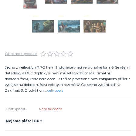
Ohodnotit produkt
Jedno z nejlepších RPG herní historie se vrací ve vrcholné formě. Se všemi
datadisky a DLC doplňky si nyní můžete vychutnat ultimátní
dobrodružství, které bere dech. Staň se profesionálním zabijákem příšer a
vydej se na dobrodružství epických rozměrů! Od svého vydání se hra
Zaklínač 3: Divoký hon ...
celý popis
Dostupnost
Není skladem
Nejsme plátci DPH