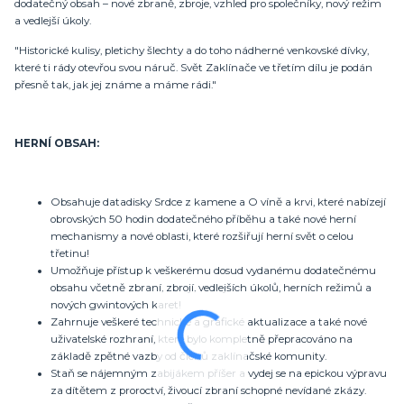
dodatečný obsah – nové zbraně, zbroje, vzhled pro společníky, nový režim
a vedlejší úkoly.
"Historické kulisy, pletichy šlechty a do toho nádherné venkovské dívky,
které ti rády otevřou svou náruč. Svět Zaklínače ve třetím dílu je podán
přesně tak, jak jej známe a máme rádi."
HERNÍ OBSAH:
Obsahuje datadisky Srdce z kamene a O víně a krvi, které nabízejí
obrovských 50 hodin dodatečného příběhu a také nové herní
mechanismy a nové oblasti, které rozšiřují herní svět o celou
třetinu!
Umožňuje přístup k veškerému dosud vydanému dodatečnému
obsahu včetně zbraní, zbrojí, vedlejších úkolů, herních režimů a
nových gwintových karet!
Zahrnuje veškeré technické a grafické aktualizace a také nové
uživatelské rozhraní, které bylo kompletně přepracováno na
základě zpětné vazby od členů zaklínačské komunity.
Staň se nájemným zabijákem příšer a vydej se na epickou výpravu
za dítětem z proroctví, živoucí zbraní schopné nevídané zkázy.