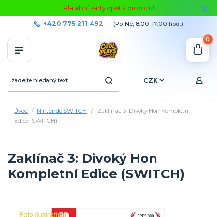
Platební karty opět v provozu!
+420 775 211 492
(Po-Ne, 8:00-17:00 hod.)
0
CZK
Úvod
Nintendo SWITCH
Zaklínač 3: Divoký Hon Kompletní
Edice (SWITCH)
Zaklínač 3: Divoký Hon
Kompletní Edice (SWITCH)