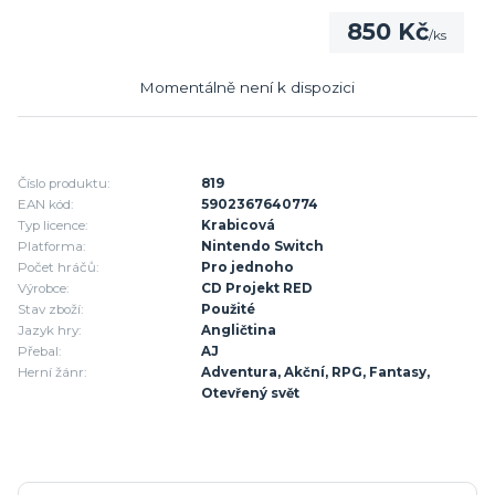
850 Kč
/
ks
Momentálně není k dispozici
Číslo produktu:
819
EAN kód:
5902367640774
Typ licence:
Krabicová
Platforma:
Nintendo Switch
Počet hráčů:
Pro jednoho
Výrobce:
CD Projekt RED
Stav zboží:
Použité
Jazyk hry:
Angličtina
Přebal:
AJ
Herní žánr:
Adventura, Akční, RPG, Fantasy,
Otevřený svět