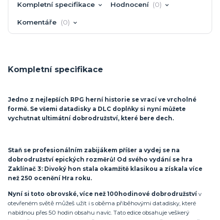
Kompletní specifikace
Hodnocení
0
Komentáře
0
Kompletní specifikace
Jedno z nejlepších RPG herní historie se vrací ve vrcholné
formě. Se všemi datadisky a DLC doplňky si nyní můžete
vychutnat ultimátní dobrodružství, které bere dech.
Staň se profesionálním zabijákem příšer a vydej se na
dobrodružství epických rozměrů! Od svého vydání se hra
Zaklínač 3: Divoký hon stala okamžitě klasikou a získala více
než 250 ocenění Hra roku.
Nyní si toto obrovské, více než 100hodinové dobrodružství
v
otevřeném světě můžeš užít i s oběma příběhovými datadisky, které
nabídnou přes 50 hodin obsahu navíc. Tato edice obsahuje veškerý