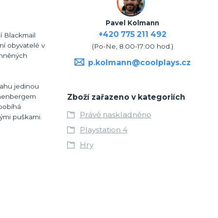
Pavel Kolmann
+420 775 211 492
í Blackmail
ní obyvatelé v
(Po-Ne, 8:00-17:00 hod.)
bahněných
p.kolmann@coolplays.cz
sahu jedinou
Zboží zařazeno v kategoriích
annenbergem
 pobíhá
Právě naskladněno
nými puškami.
Playstation 4
Hry