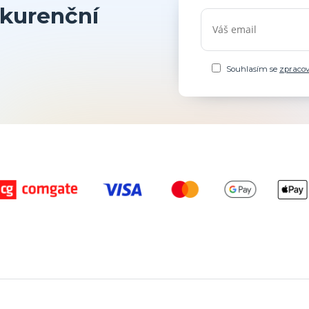
kurenční
Souhlasím se
zpraco