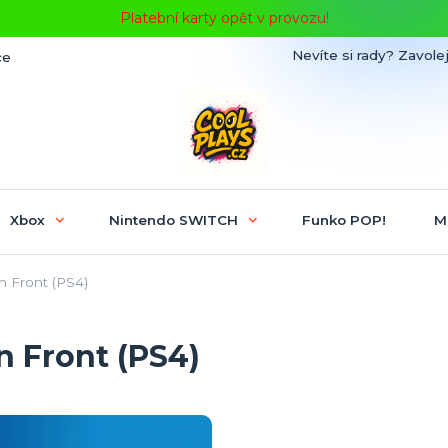
Platební karty opět v provozu!
Nevíte si rady? Zavolej
ce
Xbox
Nintendo SWITCH
Funko POP!
M
 Front (PS4)
 Front (PS4)