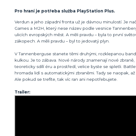
Pro hraní je potřeba služba PlayStation Plus.
Verdun a jeho západní fronta už je dávnou minulostí. Je na
Games a M2H, který nese název podle vesnice Tannenberg (d
ulicích evropských měst. A měli pravdu – byla to první světo
zákopech. A měli pravdu – byl to jedovatý plyn.
V Tannenberguse stanete těmi druhými, rozklepanou bandou
kulkou. Je to zábava. Nové národy znamenají nové zbraně, 
teoreticky sdílí éru a prostředí, velice byste se spletli. Batt
hromada lidí s automatickými zbraněmi. Tady se naopak, až 
Ale pokud se trefíte, tak víc ran ani nepotřebujete.
Trailer: