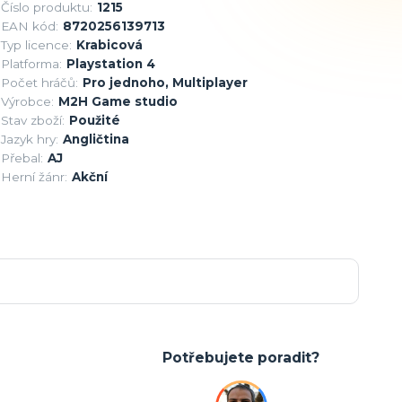
Číslo produktu:
1215
EAN kód:
8720256139713
Typ licence:
Krabicová
Platforma:
Playstation 4
Počet hráčů:
Pro jednoho, Multiplayer
Výrobce:
M2H Game studio
Stav zboží:
Použité
Jazyk hry:
Angličtina
Přebal:
AJ
Herní žánr:
Akční
Potřebujete poradit?