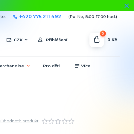
+420 775 211 492
te.
(Po-Ne, 8:00-17:00 hod.)
0
0 Kč
CZK
Přihlášení
erchandise
Pro děti
Více
Ohodnotit produkt