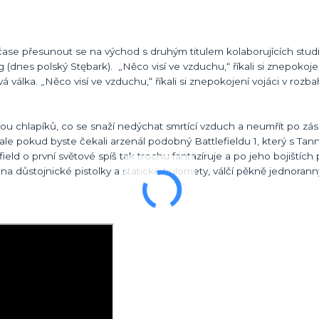
čase přesunout se na východ s druhým titulem kolaborujících studi
nes polský Stębark). „Něco visí ve vzduchu,“ říkali si znepokoje
vá válka. „Něco visí ve vzduchu,“ říkali si znepokojení vojáci v roz
 chlapíků, co se snaží nedýchat smrtící vzduch a neumřít po zá
ale pokud byste čekali arzenál podobný Battlefieldu 1, který s T
lefield o první světové spíš tak trochu fantazíruje a po jeho bojištích
na důstojnické pistolky a statické kulomety, válčí pěkně jednoran