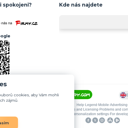
i spokojeni?
Kde nás najdete
ogle
es
ouborů cookies, aby Vám mohli
ich zájmů.
asím