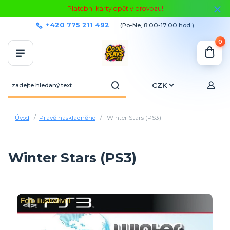
Platební karty opět v provozu!
+420 775 211 492
(Po-Ne, 8:00-17:00 hod.)
0
CZK
Úvod
Právě naskladněno
Winter Stars (PS3)
Winter Stars (PS3)