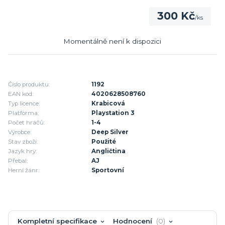
300 Kč
/
ks
Momentálně není k dispozici
Číslo produktu:
1192
EAN kód:
4020628508760
Typ licence:
Krabicová
Platforma:
Playstation 3
Počet hráčů:
1-4
Výrobce:
Deep Silver
Stav zboží:
Použité
Jazyk hry:
Angličtina
Přebal:
AJ
Herní žánr:
Sportovní
Kompletní specifikace
Hodnocení
0