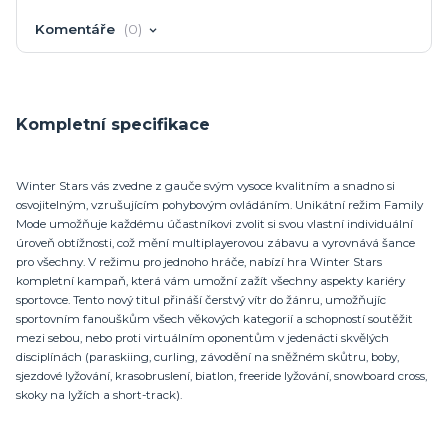
Komentáře
0
Kompletní specifikace
Winter Stars vás zvedne z gauče svým vysoce kvalitním a snadno si
osvojitelným, vzrušujícím pohybovým ovládáním. Unikátní režim Family
Mode umožňuje každému účastníkovi zvolit si svou vlastní individuální
úroveň obtížnosti, což mění multiplayerovou zábavu a vyrovnává šance
pro všechny. V režimu pro jednoho hráče, nabízí hra Winter Stars
kompletní kampaň, která vám umožní zažít všechny aspekty kariéry
sportovce. Tento nový titul přináší čerstvý vítr do žánru, umožňujíc
sportovním fanouškům všech věkových kategorií a schopností soutěžit
mezi sebou, nebo proti virtuálním oponentům v jedenácti skvělých
disciplínách (paraskiing, curling, závodění na sněžném skůtru, boby,
sjezdové lyžování, krasobruslení, biatlon, freeride lyžování, snowboard cross,
skoky na lyžích a short-track).