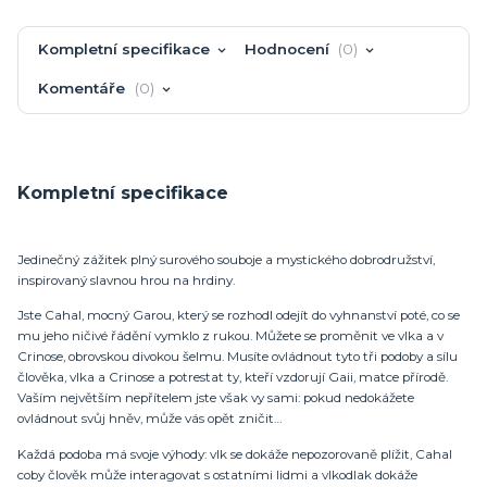
Kompletní specifikace
Hodnocení
0
Komentáře
0
Kompletní specifikace
Jedinečný zážitek plný surového souboje a mystického dobrodružství,
inspirovaný slavnou hrou na hrdiny.
Jste Cahal, mocný Garou, který se rozhodl odejít do vyhnanství poté, co se
mu jeho ničivé řádění vymklo z rukou. Můžete se proměnit ve vlka a v
Crinose, obrovskou divokou šelmu. Musíte ovládnout tyto tři podoby a sílu
člověka, vlka a Crinose a potrestat ty, kteří vzdorují Gaii, matce přírodě.
Vaším největším nepřítelem jste však vy sami: pokud nedokážete
ovládnout svůj hněv, může vás opět zničit…
Každá podoba má svoje výhody: vlk se dokáže nepozorovaně plížit, Cahal
coby člověk může interagovat s ostatními lidmi a vlkodlak dokáže