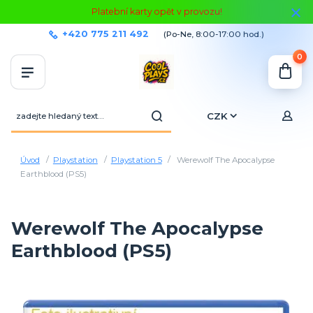
Platební karty opět v provozu!
+420 775 211 492
(Po-Ne, 8:00-17:00 hod.)
0
CZK
Úvod
Playstation
Playstation 5
Werewolf The Apocalypse
Earthblood (PS5)
Werewolf The Apocalypse
Earthblood (PS5)