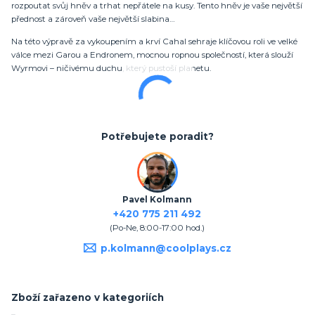
rozpoutat svůj hněv a trhat nepřátele na kusy. Tento hněv je vaše největší
přednost a zároveň vaše největší slabina…
Na této výpravě za vykoupením a krví Cahal sehraje klíčovou roli ve velké
válce mezi Garou a Endronem, mocnou ropnou společností, která slouží
Wyrmovi – ničivému duchu, který pustoší planetu.
Potřebujete poradit?
Pavel Kolmann
+420 775 211 492
(Po-Ne, 8:00-17:00 hod.)
p.kolmann@coolplays.cz
Zboží zařazeno v kategoriích