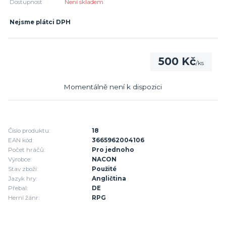
Dostupnost
Není skladem
Nejsme plátci DPH
500 Kč
/
ks
Momentálně není k dispozici
Číslo produktu:
18
EAN kód:
3665962004106
Počet hráčů:
Pro jednoho
Výrobce:
NACON
Stav zboží:
Použité
Jazyk hry:
Angličtina
Přebal:
DE
Herní žánr:
RPG