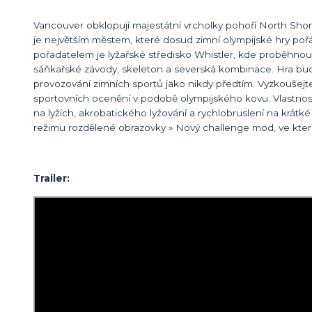
Vancouver obklopují majestátní vrcholky pohoří North Shorea
je největším městem, které dosud zimní olympijské hry pořá
pořadatelem je lyžařské středisko Whistler, kde proběhnou
sáňkařské závody, skeleton a severská kombinace. Hra bude
provozování zimních sportů jako nikdy předtím. Vyzkoušejte 
sportovních ocenění v podobě olympijského kovu. Vlastnosti
na lyžích, akrobatického lyžování a rychlobruslení na krátké
režimu rozdělené obrazovky » Nový challenge mod, ve kterém
Trailer: