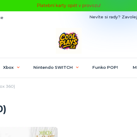
Platební karty opět v provozu!
Nevíte si rady? Zavolej
ce
Xbox
Nintendo SWITCH
Funko POP!
M
ox 360)
0)