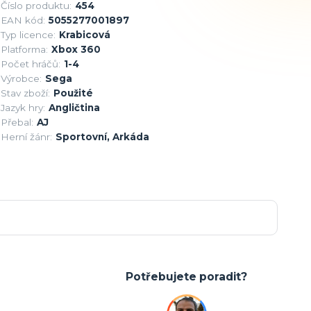
Číslo produktu:
454
EAN kód:
5055277001897
Typ licence:
Krabicová
Platforma:
Xbox 360
Počet hráčů:
1-4
Výrobce:
Sega
Stav zboží:
Použité
Jazyk hry:
Angličtina
Přebal:
AJ
Herní žánr:
Sportovní, Arkáda
Potřebujete poradit?