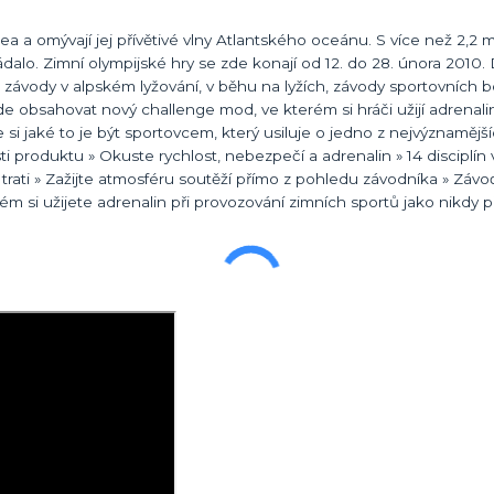
 a omývají jej přívětivé vlny Atlantského oceánu. S více než 2,2 m
dalo. Zimní olympijské hry se zde konají od 12. do 28. února 2010.
 závody v alpském lyžování, v běhu na lyžích, závody sportovních 
 obsahovat nový challenge mod, ve kterém si hráči užijí adrenalin
si jaké to je být sportovcem, který usiluje o jedno z nejvýznamějš
 produktu » Okuste rychlost, nebezpečí a adrenalin » 14 disciplín
 trati » Zažijte atmosféru soutěží přímo z pohledu závodníka » Závoď
 si užijete adrenalin při provozování zimních sportů jako nikdy p