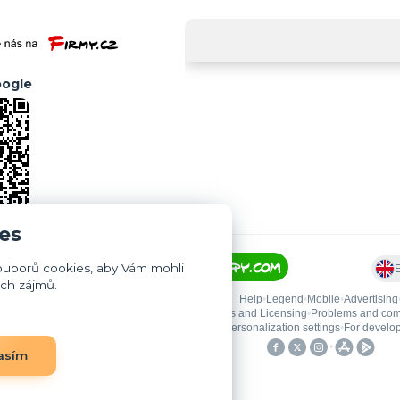
ogle
es
ouborů cookies, aby Vám mohli
ich zájmů.
asím