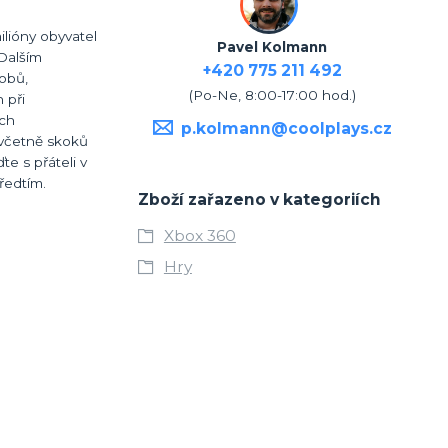
ilióny obyvatel
Pavel Kolmann
 Dalším
+420 775 211 492
bobů,
(Po-Ne, 8:00-17:00 hod.)
 při
ích
p.kolmann@coolplays.cz
 včetně skoků
te s přáteli v
ředtím.
Zboží zařazeno v kategoriích
Xbox 360
Hry