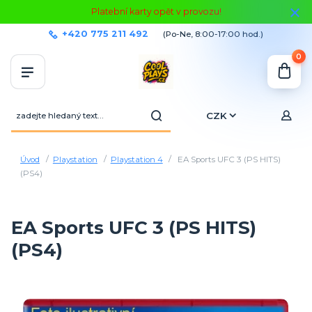
Platební karty opět v provozu!
+420 775 211 492
(Po-Ne, 8:00-17:00 hod.)
0
CZK
Úvod
Playstation
Playstation 4
EA Sports UFC 3 (PS HITS)
(PS4)
EA Sports UFC 3 (PS HITS)
(PS4)