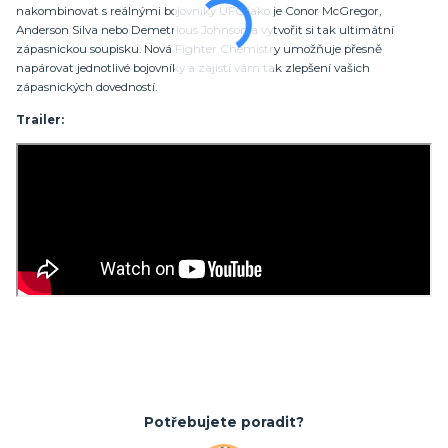
nakombinovat s reálnými bojovníky UFC jako je Conor McGregor,
Anderson Silva nebo Demetrious Johnson a vytvořit si tak ultimátní
zápasnickou soupisku. Nová Fighter Chemistry umožňuje přesně
napárovat jednotlivé bojovníky a zajistí vám tak zlepšení vašich
zápasnických dovedností.
Trailer:
Potřebujete poradit?