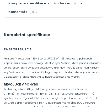
Kompletní specifikace
Hodnocení
0
Komentáře
0
Kompletní specifikace
EA SPORTS UFC 3
Hra pro Playstation 4 EA Sports UFC 3 přináší revoluci v pohybech
zápasníků s novou technologií Real Player Motion, která přináší plynulé a
velice responzivní ovládání postavy ve hře. Novinkou je také mód kariéry,
kdy Vaše rozhodnutí mimo Octagon nyní rozhodují o tom, jak si povedete
v zápasech a jak se moc trnitá bude vaše cesta na vrchol.
REVOLUCE V POHYBU
Technologie Real Player Motion je novou revoluční záležitostí v
animačních technologiích EA SPORTS a nastavuje laťku ohromně
vysoko, přičemž je důležité přinést co nejlepší pocit a vzhled, což třetí díl
UFC dělá tím nejlepším. Pro hru bylo nasnímáno přes 5000 nových