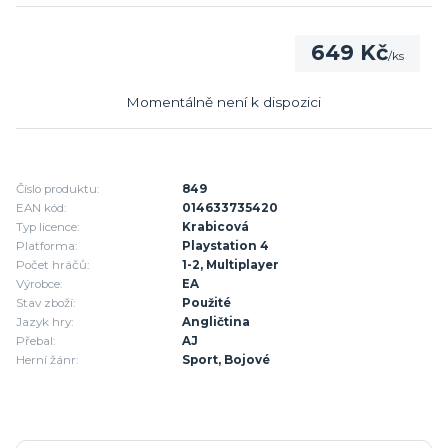
649 Kč
/
ks
Momentálně není k dispozici
Číslo produktu:
849
EAN kód:
014633735420
Typ licence:
Krabicová
Platforma:
Playstation 4
Počet hráčů:
1-2, Multiplayer
Výrobce:
EA
Stav zboží:
Použité
Jazyk hry:
Angličtina
Přebal:
AJ
Herní žánr:
Sport, Bojové