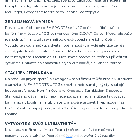
animací a mnoho jich bylo přestavěno od začátku. Těšit se můžete na
kompletní zdigitalizování svých oblíbených zápasníků, jako je Conor
McGregor, Georges St-Pierre nebo Joanna Jedrzejcyzk.
ZBRUSU NOVÁ KARIÉRA
Po vzoru dalších her od EA SPORTS se i UFC dočkalo příběhového
kariérního módu, v UFC 3 pojmenovaného G.O.A.T. Career Mode, kde vaše
rozhodnutí mimo zápasy mají obrovský dopad na jejich průběh.
Vybudujte svou značku, získejte nové fanoušky a vydělejte více peněz
stejně, jako to dělají reální zápasníci. Provokujte své rivaly v novém
herním systému sociálních sítí. Nyní máte poprvé jedinečnou příležitost
vytvořit si unikátního zápasníka nejen vzhledově, ale i charakterem.
STAČÍ JEN JEDNA RÁNA
Na rozdíl od jiných sportů, v Octagonu se vítězství může zrodit v krátkém
okamžiku. V EA SPORTS UFC 3 se rozhodnete sami, jaký styl soubojů
budete preferovat. Herní módy jako Knockout, Sumbission Shootout,
Stand&Bang dávají hráči neomezenou staminu a můžete tak vyzvat
kamaráda v lokálním multiplayeru a skvěle se bavit. Přepracování se
také dočkal turnajový mód, v němž můžete vyzvat své kamarády lokálně
i online.
VYTVOŘTE SI SVŮJ ULTIMÁTNÍ TÝM
Novinkou v režimu Ultimate Team je představení více možností
personalizace a taktiky. Poprvé můžete své vytvořené zápasníky