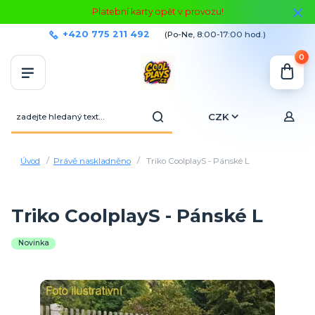
Platební karty opět v provozu!
+420 775 211 492
(Po-Ne, 8:00-17:00 hod.)
0
CZK
Úvod
Právě naskladněno
Triko CoolplayS - Pánské L
Triko CoolplayS - Pánské L
Novinka