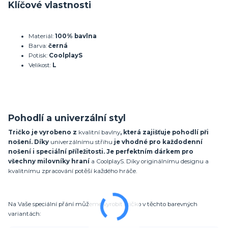
Klíčové vlastnosti
Materiál:
100% bavlna
Barva:
černá
Potisk:
CoolplayS
Velikost:
L
Pohodlí a univerzální styl
Tričko je vyrobeno z
kvalitní bavlny
, která zajišťuje pohodlí při
nošení. Díky
univerzálnímu střihu
je vhodné pro každodenní
nošení i speciální příležitosti. Je perfektním dárkem pro
všechny milovníky
hraní
a CoolplayS. Díky originálnímu designu a
kvalitnímu zpracování potěší každého hráče.
Na Vaše speciální přání můžeme vyrobit tričko v těchto barevných
variantách: