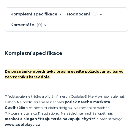
Kompletní specifikace
Hodnocení
0
Komentáře
0
Kompletní specifikace
Do poznámky objednávky prosím uveďte požadovanou barvu
ze vzorníku barev dole.
Představujeme tričko a oficiální merch CoolplayS, který symbolizuje náš
e-shop. Na přední straně se nachází
potisk našeho maskota
Coolhráče
v minimalistickém designu. Na rameni se nachází
Piktogramy znaků Playstationu. Na zádech se nachází opět náš
maskot a slogan "Hraju tvrdě nakupuju chytře"
a naše stránky:
www.coolplays.cz