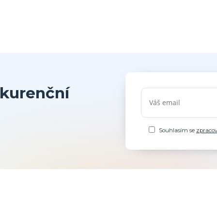
kurenční
Souhlasím se
zpraco