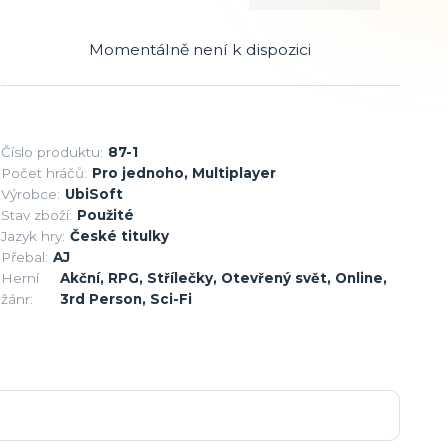
Momentálně není k dispozici
Číslo produktu:
87-1
Počet hráčů:
Pro jednoho, Multiplayer
Výrobce:
UbiSoft
Stav zboží:
Použité
Jazyk hry:
České titulky
Přebal:
AJ
Herní
Akční, RPG, Střílečky, Otevřený svět, Online,
žánr:
3rd Person, Sci-Fi