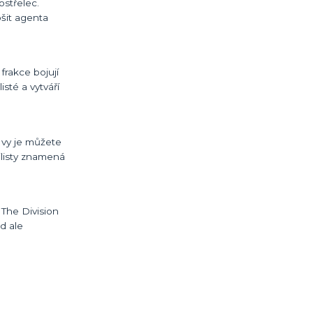
ostřelec.
šit agenta
frakce bojují
sté a vytváří
n vy je můžete
ilisty znamená
 The Division
ud ale