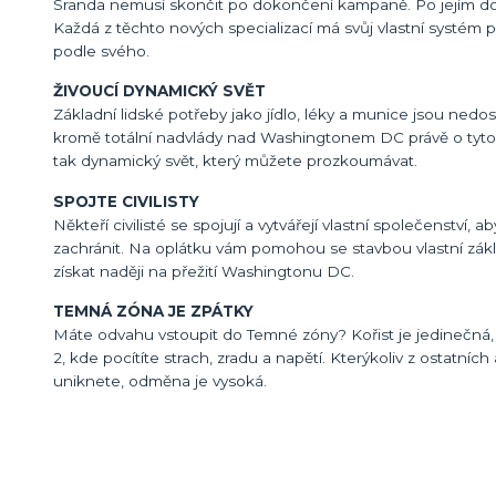
Sranda nemusí skončit po dokončení kampaně. Po jejím dohr
Každá z těchto nových specializací má svůj vlastní systém
podle svého.
ŽIVOUCÍ DYNAMICKÝ SVĚT
Základní lidské potřeby jako jídlo, léky a munice jsou nedost
kromě totální nadvlády nad Washingtonem DC právě o tyto zákl
tak dynamický svět, který můžete prozkoumávat.
SPOJTE CIVILISTY
Někteří civilisté se spojují a vytvářejí vlastní společenství
zachránit. Na oplátku vám pomohou se stavbou vlastní zákl
získat naději na přežití Washingtonu DC.
TEMNÁ ZÓNA JE ZPÁTKY
Máte odvahu vstoupit do Temné zóny? Kořist je jedinečná, a
2, kde pocítíte strach, zradu a napětí. Kterýkoliv z ostatníc
uniknete, odměna je vysoká.