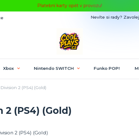
Platební karty opět v provozu!
Nevíte si rady? Zavolej
ce
Xbox
Nintendo SWITCH
Funko POP!
M
ivision 2 (PS4) (Gold)
 2 (PS4) (Gold)