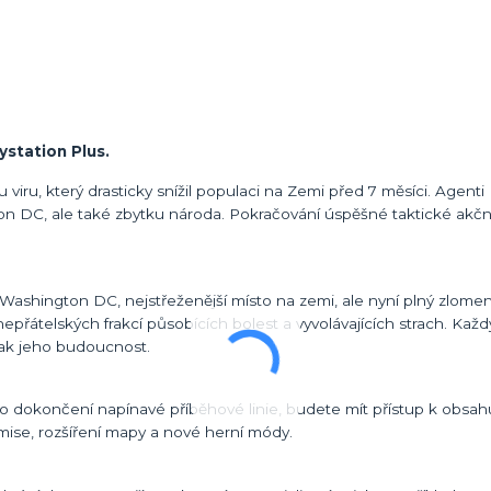
ystation Plus.
iru, který drasticky snížil populaci na Zemi před 7 měsíci. Agenti 
gton DC, ale také zbytku národa. Pokračování úspěšné taktické akčn
 Washington DC, nejstřeženější místo na zemi, ale nyní plný zlomen
é nepřátelských frakcí působících bolest a vyvolávajících strach. Každ
t tak jeho budoucnost.
 po dokončení napínavé příběhové linie, budete mít přístup k obsah
mise, rozšíření mapy a nové herní módy.