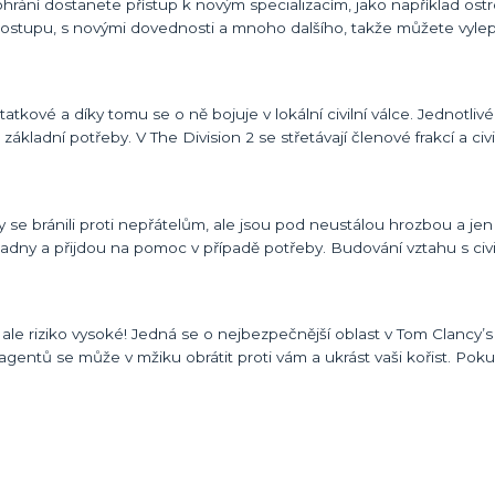
ání dostanete přístup k novým specializacím, jako například ostr
 postupu, s novými dovednosti a mnoho dalšího, takže můžete vylep
atkové a díky tomu se o ně bojuje v lokální civilní válce. Jednotlivé 
adní potřeby. V The Division 2 se střetávají členové frakcí a civili
, aby se bránili proti nepřátelům, ale jsou pod neustálou hrozbou a je
adny a přijdou na pomoc v případě potřeby. Budování vztahu s civ
le riziko vysoké! Jedná se o nejbezpečnější oblast v Tom Clancy’s
h agentů se může v mžiku obrátit proti vám a ukrást vaši kořist. Pok