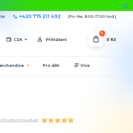
+420 775 211 492
te.
(Po-Ne, 8:00-17:00 hod.)
0
0 Kč
CZK
Přihlášení
erchandise
Pro děti
Více
Ohodnotit produkt