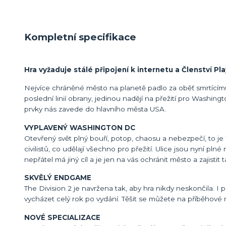
Kompletní specifikace
Hra vyžaduje stálé připojení k internetu a Členství Pla
Nejvíce chráněné město na planetě padlo za oběť smrtícímu v
poslední linií obrany, jedinou nadějí na přežití pro Washin
prvky nás zavede do hlavního města USA.
VYPLAVENÝ WASHINGTON DC
Otevřený svět plný bouří, potop, chaosu a nebezpečí, to je
civilistů, co udělají všechno pro přežití. Ulice jsou nyní pln
nepřátel má jiný cíl a je jen na vás ochránit město a zajisti
SKVĚLÝ ENDGAME
The Division 2 je navržena tak, aby hra nikdy neskončila. I
vycházet celý rok po vydání. Těšit se můžete na příběhové 
NOVÉ SPECIALIZACE