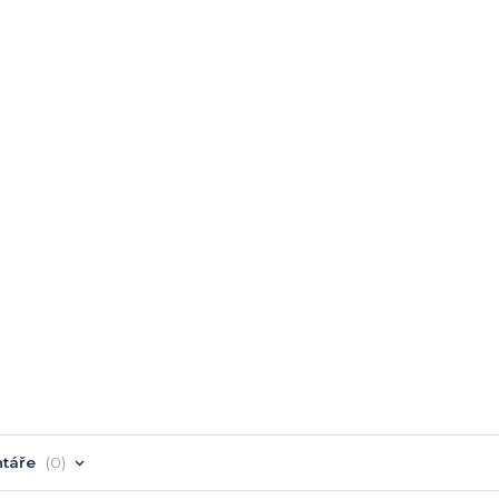
táře
0