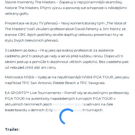
Slavné momenty The Masters – Zopakuj si nejvýznamnější okamžiky
historie The Masters. Přijmi výzvu a porovnej své schopnosti s někdejšími
velikány golfu.
Prezentace ve stylu TV přenosů – Nový komentátorský tým „The Voice of
The Masters“ tvoří zkušení profesionálové David Feherty a Jim Nantz ze
stanice CBS. Jejich postřehy skvěle doplňují celkovou prezentaci hry ve
stylu živých televizních přenosů.
S caddiem po boku – Hraj jako opravdový profesionál za asistence
caddieho, jenž ti poskytuje rady a servis před každou ránou. Doporučí ti
ideální postup a pomůže ti dosáhnout větších úspěchů. Bez caddieho pak
už nebudeš chtít dát ani ránu.
Mistrovská hřiště – Vydej se na nejvěhlasnější hřiště PGA TOUR, jako jsou
například TPC San Antonio, Pebble Beach a TPC Sawgrass.
EA SPORTS™ Live Tournaments – Poměř síly se skutečnými profesionály
PGA TOUR na autenticky napodobených turnajích PGA TOUR v
aktuálních termínech jejich konání nebo bojuj o setrvání na čele
leaderboardu v denních či týdenních onlinových turnajích.
Trailer: