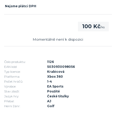
Nejsme plátci DPH
100 Kč
/
ks
Momentálně není k dispozici
Číslo produktu:
1126
EAN kód:
5030930098056
Typ licence:
Krabicová
Platforma:
Xbox 360
Počet hráčů:
1-4
Výrobce:
EA Sports
Stav zboží:
Použité
Jazyk hry:
České titulky
Přebal:
AJ
Herní žánr:
Golf