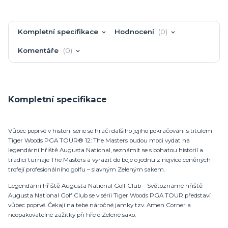
Kompletní specifikace
Hodnocení
0
Komentáře
0
Kompletní specifikace
Vůbec poprvé v historii série se hráči dalšího jejího pokračování s titulem
Tiger Woods PGA TOUR® 12: The Masters budou moci vydat na
legendární hřiště Augusta National, seznámit se s bohatou historií a
tradicí turnaje The Masters a vyrazit do boje o jednu z nejvíce ceněných
trofejí profesionálního golfu – slavným Zeleným sakem.
Legendární hřiště Augusta National Golf Club – Světoznámé hřiště
Augusta National Golf Club se v sérii Tiger Woods PGA TOUR představí
vůbec poprvé. Čekají na tebe náročné jamky tzv. Amen Corner a
neopakovatelné zážitky při hře o Zelené sako.