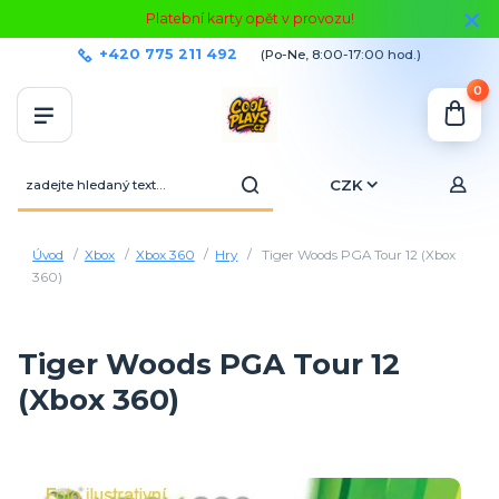
Platební karty opět v provozu!
+420 775 211 492
(Po-Ne, 8:00-17:00 hod.)
0
CZK
Úvod
Xbox
Xbox 360
Hry
Tiger Woods PGA Tour 12 (Xbox
360)
Tiger Woods PGA Tour 12
(Xbox 360)