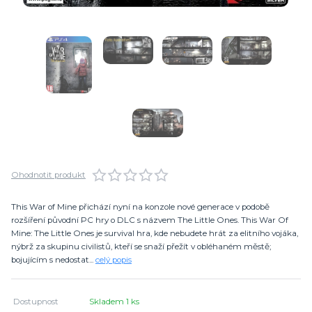
Ohodnotit produkt
This War of Mine přichází nyní na konzole nové generace v podobě
rozšíření původní PC hry o DLC s názvem The Little Ones. This War Of
Mine: The Little Ones je survival hra, kde nebudete hrát za elitního vojáka,
nýbrž za skupinu civilistů, kteří se snaží přežít v obléhaném městě;
bojujícím s nedostat...
celý popis
Dostupnost
Skladem 1 ks