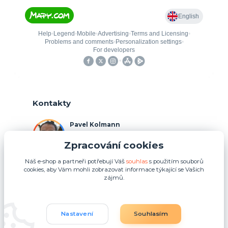
Kontakty
Pavel Kolmann
+420 775 211 492
Zpracování cookies
(Po-Ne, 8:00-17:00 hod.)
Náš e-shop a partneři potřebují Váš
souhlas
s použitím souborů
p.kolmann@coolplays.cz
cookies, aby Vám mohli zobrazovat informace týkající se Vašich
zájmů.
Nastavení
Souhlasím