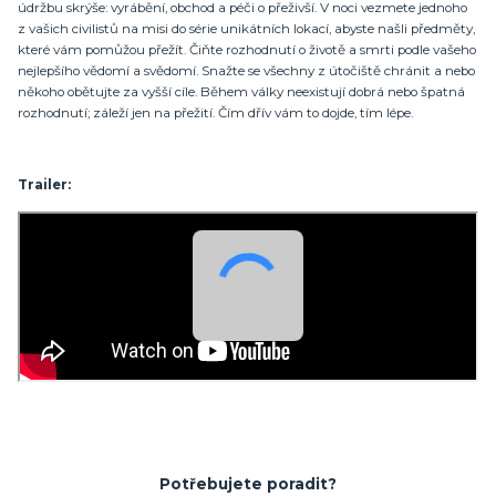
údržbu skrýše: vyrábění, obchod a péči o přeživší. V noci vezmete jednoho
z vašich civilistů na misi do série unikátních lokací, abyste našli předměty,
které vám pomůžou přežít. Čiňte rozhodnutí o životě a smrti podle vašeho
nejlepšího vědomí a svědomí. Snažte se všechny z útočiště chránit a nebo
někoho obětujte za vyšší cíle. Během války neexistují dobrá nebo špatná
rozhodnutí; záleží jen na přežití. Čím dřív vám to dojde, tím lépe.
Trailer:
Potřebujete poradit?