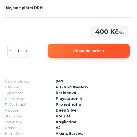
Nejsme plátci DPH
400 Kč
/
ks
Přidat do košíku
Číslo produktu:
947
EAN kód:
4020628841485
Typ licence:
Krabicová
Platforma:
Playstation 4
Počet hráčů:
Pro jednoho
Výrobce:
Deep Silver
Stav zboží:
Použité
Jazyk hry:
Angličtina
Přebal:
AJ
Herní žánr:
Akční, Survival