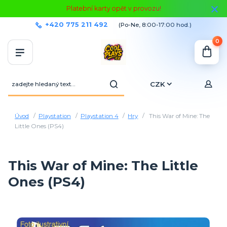
Platební karty opět v provozu!
+420 775 211 492
(Po-Ne, 8:00-17:00 hod.)
0
CZK
Úvod
Playstation
Playstation 4
Hry
This War of Mine: The
Little Ones (PS4)
This War of Mine: The Little
Ones (PS4)