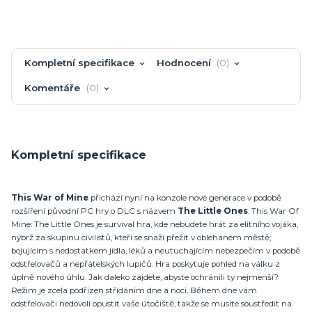
Kompletní specifikace
Hodnocení
0
Komentáře
0
Kompletní specifikace
This War of Mine
přichází nyní na konzole nové generace v podobě
rozšíření původní PC hry o DLC s názvem
The Little Ones
. This War Of
Mine: The Little Ones je survival hra, kde nebudete hrát za elitního vojáka,
nýbrž za skupinu civilistů, kteří se snaží přežít v obléhaném městě;
bojujícím s nedostatkem jídla, léků a neutuchajícím nebezpečím v podobě
odstřelovačů a nepřátelských lupičů. Hra poskytuje pohled na válku z
úplně nového úhlu. Jak daleko zajdete, abyste ochránili ty nejmenší?
Režim je zcela podřízen střídáním dne a noci. Během dne vám
odstřelovači nedovolí opustit vaše útočiště, takže se musíte soustředit na