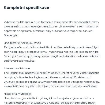
Kompletní specifikace
Vybav se touhle speciální uniformou a získej speciální schopnosti! Uzdrav
svoje zranění s neomezeným množstvím „Blackwater" a sejmi všechny
nepřátele s naprostou přesností, díky automatické regenraci funkce
Blacksight.
Jiná historie, než jakou znáš
Zažij jedinečnou vizi viktoriánského Londýna, kde lidé pomocí pokročilých
technologií bojují proti odvěkému, mocnému nepříteli. Jako člen elitního
řádu rytířů se zapoj do války, která trvá již celá staletí a rozhodne o dalším
směřování celého světa.
Alternativní historie
The Order: 1886 umožňuje hráčům objevit unikátní verzi Viktoriánského
Londýna, kde se technologie a nadpřirozeno setkávají. Budete moci
využívat pokročilé zbraně a vymoženosti, které sice v té době neexistovaly,
ale realističnost hry Vám dá dojem, že jsou velmi skutečné a uvěřitelné.
Historická mytologie
Hra představuje unikátní mytologii, která se sjednocuje se skutečnou
historií (skutečná místa, postavy a události) se zápletkami příbuzných