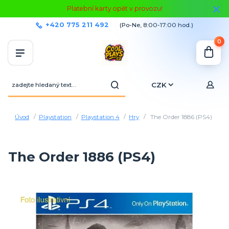
Platební karty opět v provozu!
+420 775 211 492
(Po-Ne, 8:00-17:00 hod.)
0
CZK
Úvod
Playstation
Playstation 4
Hry
The Order 1886 (PS4)
The Order 1886 (PS4)