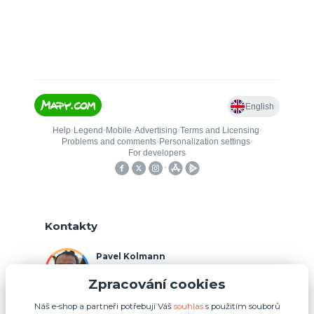
Kontakty
Pavel Kolmann
+420 775 211 492
Zpracování cookies
(Po-Ne, 8:00-17:00 hod.)
Náš e-shop a partneři potřebují Váš
souhlas
s použitím souborů