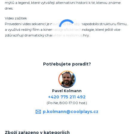
mýtů a legend, které vytvářejí alternativní historii k té, kterou známe
dnes.
Video zážitek
Provedení video sekvencí je navrženo tak, aby napodobilo strukturu filmu,
a využívá reálný film a kinematografické technologie, které ještě více
zdůrazňují dramatický charakter a realismus hry.
Potřebujete poradit?
Pavel Kolmann
+420 775 211 492
(Po-Ne, 8:00-17:00 hod.)
p.kolmann@coolplays.cz
Zboží zařazeno v kategoriích