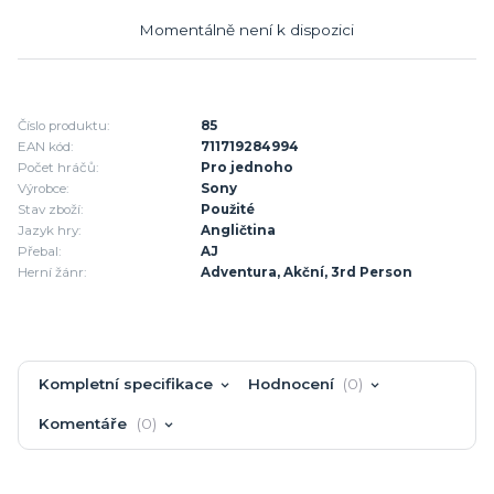
Momentálně není k dispozici
Číslo produktu:
85
EAN kód:
711719284994
Počet hráčů:
Pro jednoho
Výrobce:
Sony
Stav zboží:
Použité
Jazyk hry:
Angličtina
Přebal:
AJ
Herní žánr:
Adventura, Akční, 3rd Person
Kompletní specifikace
Hodnocení
0
Komentáře
0