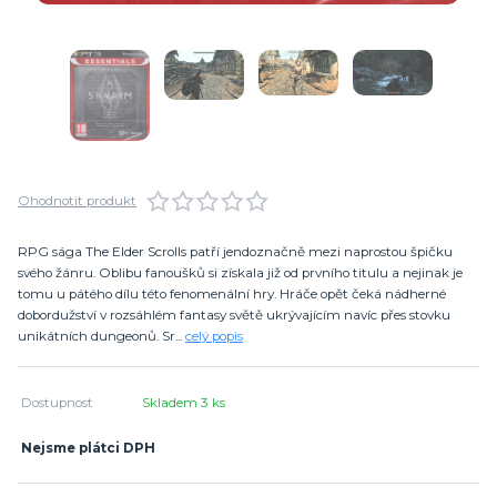
Ohodnotit produkt
RPG sága The Elder Scrolls patří jendoznačně mezi naprostou špičku
svého žánru. Oblibu fanoušků si získala již od prvního titulu a nejinak je
tomu u pátého dílu této fenomenální hry. Hráče opět čeká nádherné
dobordužství v rozsáhlém fantasy světě ukrývajícím navíc přes stovku
unikátních dungeonů. Sr...
celý popis
Dostupnost
Skladem 3 ks
Nejsme plátci DPH