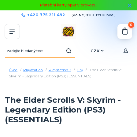
Platební karty opět v provozu!
+420 775 211 492
(Po-Ne, 8:00-17:00 hod.)
0
CZK
Úvod
Playstation
Playstation 3
Hry
The Elder Scrolls V:
Skyrim - Legendary Edition (PS3) (ESSENTIALS)
The Elder Scrolls V: Skyrim -
Legendary Edition (PS3)
(ESSENTIALS)