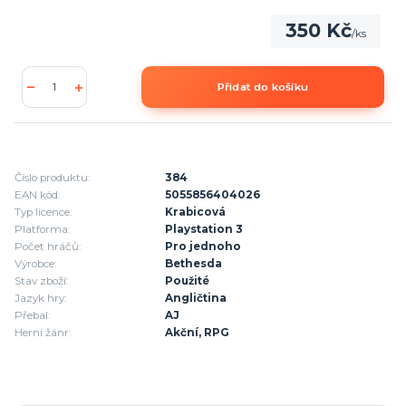
350 Kč
/
ks
Přidat do košíku
Číslo produktu:
384
EAN kód:
5055856404026
Typ licence:
Krabicová
Platforma:
Playstation 3
Počet hráčů:
Pro jednoho
Výrobce:
Bethesda
Stav zboží:
Použité
Jazyk hry:
Angličtina
Přebal:
AJ
Herní žánr:
Akční, RPG