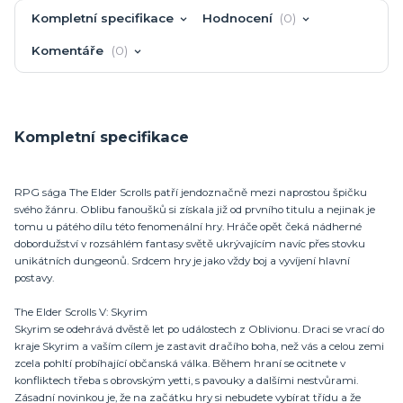
Kompletní specifikace
Hodnocení
0
Komentáře
0
Kompletní specifikace
RPG sága The Elder Scrolls patří jendoznačně mezi naprostou špičku
svého žánru. Oblibu fanoušků si získala již od prvního titulu a nejinak je
tomu u pátého dílu této fenomenální hry. Hráče opět čeká nádherné
dobordužství v rozsáhlém fantasy světě ukrývajícím navíc přes stovku
unikátních dungeonů. Srdcem hry je jako vždy boj a vyvíjení hlavní
postavy.
The Elder Scrolls V: Skyrim
Skyrim se odehrává dvěstě let po událostech z Oblivionu. Draci se vrací do
kraje Skyrim a vaším cílem je zastavit dračího boha, než vás a celou zemi
zcela pohltí probíhající občanská válka. Během hraní se ocitnete v
konfliktech třeba s obrovským yetti, s pavouky a dalšími nestvůrami.
Zásadní novinkou je, že na začátku hry si nebudete vybírat třídu a že