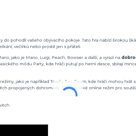
itky do pohodlí vašeho obývacího pokoje. Tato hra nabízí širokou šká
tkání, večírků nebo prostě jen s přáteli.
ario, jako je Mario, Luigi, Peach, Bowser a další, a vyrazí na
dobro
sického módu Party, kde hráči putují po herní desce, sbírají mince,
režimy, jako je například Toad's Rec Room, kde hráči mohou hrát s
tch propojených dohromady. Existuje také online režim pro soutěže
itch.