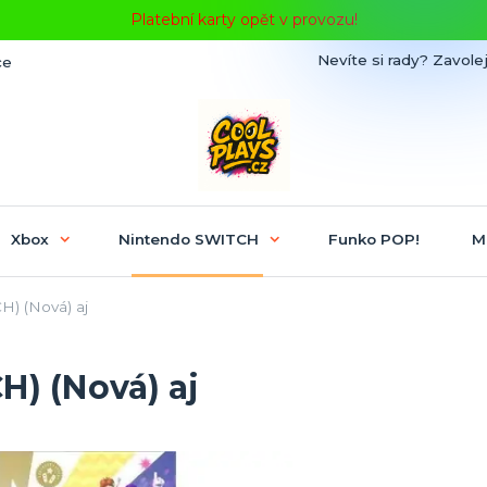
Platební karty opět v provozu!
Nevíte si rady? Zavolej
ce
Xbox
Nintendo SWITCH
Funko POP!
M
H) (Nová) aj
H) (Nová) aj