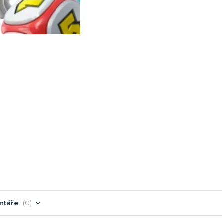
ntáře
0