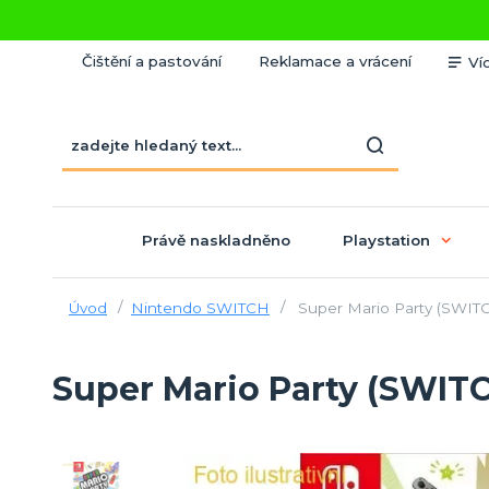
Čištění a pastování
Reklamace a vrácení
Ví
Právě naskladněno
Playstation
Úvod
Nintendo SWITCH
Super Mario Party (SWITC
Super Mario Party (SWITC