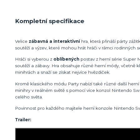
Kompletní specifikace
Velice
zábavná a interaktivní
hra, která přináší párty záž
soutěží a výzev, které mohou hrát hráči v rámci rodinných se
Hráči si vyberou z
oblíbených
postav z herní série Super M
soutěží a zábavy. Hra obsahuje různé herní módy, včetně kla
minihrách a snaží se získat nejvíce hvězdiček.
Kromě klasického módu Party nabízí také různé další herní 
minihry v reálném světě s pomocí více konzol Nintendo Swi
celého světa.
Povinnost pro každého majitele herní konzole Nintendo Sw
Trailer: