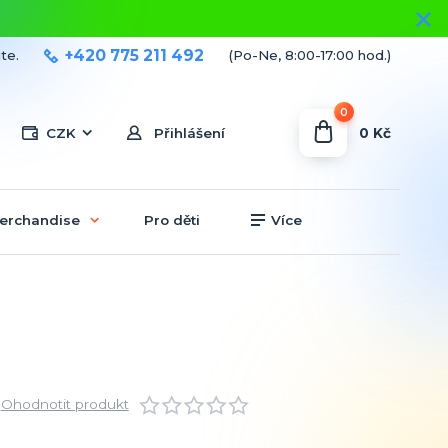
+420 775 211 492
te.
(Po-Ne, 8:00-17:00 hod.)
0
0 Kč
CZK
Přihlášení
erchandise
Pro děti
Více
Ohodnotit produkt