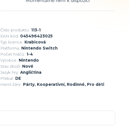
Momentálně není k dispozici
Číslo produktu:
113-1
EAN kód:
045496423025
Typ licence:
Krabicová
Platforma:
Nintendo Switch
Počet hráčů:
1-4
Výrobce:
Nintendo
Stav zboží:
Nové
Jazyk hry:
Angličtina
Přebal:
DE
Herní žánr:
Párty, Kooperativní, Rodinné, Pro děti