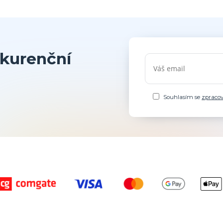
kurenční
Souhlasím se
zpraco