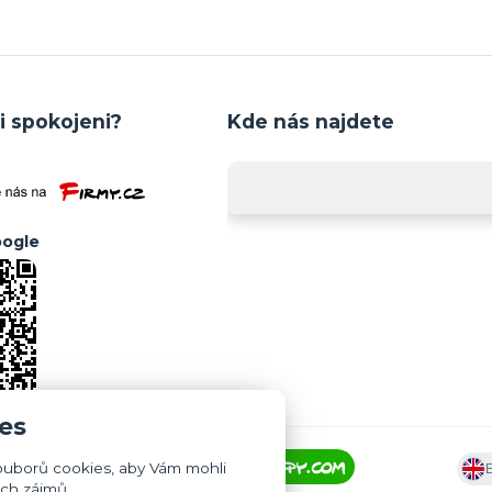
i spokojeni?
Kde nás najdete
ogle
es
ouborů cookies, aby Vám mohli
ich zájmů.