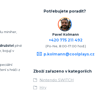
Potřebujete poradit?
lu miniher,
Pavel Kolmann
+420 775 211 492
družství
plné
(Po-Ne, 8:00-17:00 hod.)
 bojují v
p.kolmann@coolplays.cz
peciální
ní s hráči z
Zboží zařazeno v kategoriích
Nintendo SWITCH
Hry