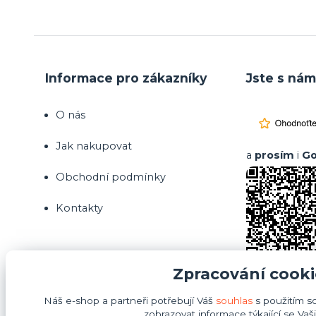
Informace pro zákazníky
Jste s nám
O nás
Jak nakupovat
a
prosím
i
Go
Obchodní podmínky
Kontakty
Zpracování cooki
Náš e-shop a partneři potřebují Váš
souhlas
s použitím s
zobrazovat informace týkající se Vaš