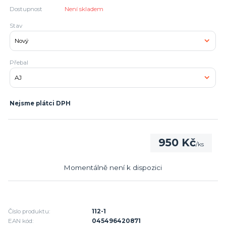
Dostupnost
Není skladem
Stav
Přebal
Nejsme plátci DPH
950 Kč
/
ks
Momentálně není k dispozici
Číslo produktu:
112-1
EAN kód:
045496420871