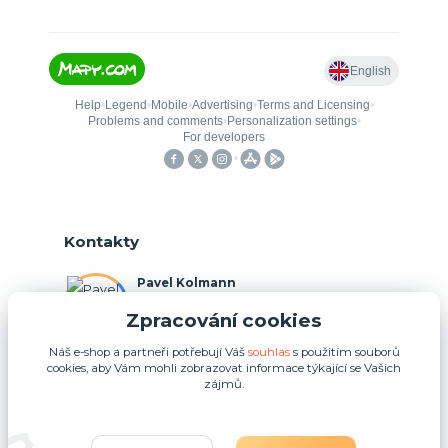
Kontakty
Pavel Kolmann
+420 775 211 492
Zpracování cookies
(Po-Ne, 8:00-17:00 hod.)
Náš e-shop a partneři potřebují Váš
souhlas
s použitím souborů
p.kolmann@coolplays.cz
cookies, aby Vám mohli zobrazovat informace týkající se Vašich
zájmů.