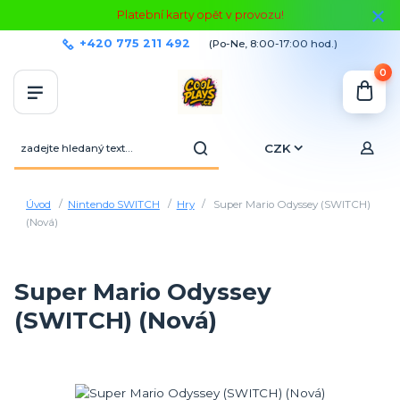
Platební karty opět v provozu!
+420 775 211 492
(Po-Ne, 8:00-17:00 hod.)
0
CZK
Úvod
Nintendo SWITCH
Hry
Super Mario Odyssey (SWITCH)
(Nová)
Super Mario Odyssey
(SWITCH) (Nová)