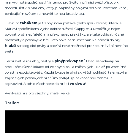
hra, vyvinutá společností Nintendo pro Switch, přináší svěží přístup k
dobrodružství s Mariem, který je naplněný novými herními mechanikami,
pohlcujícím světem a neuvěřitelnou kreativitou.
Hlavním
tahákem
je Cappy, nová postava (nebo spíš - čepice), která je
Máriovi společníkem v jeho dobrodružství. Cappy mu umožňuje nejen
bojovat proti nepřátelům a překonávat překážky, ale také ovládat různé
předměty a postavy ve hře. Tato nová herní mechanika přináší do hry
hlubší
strategické prvky a otevírá nové možnosti prozkoumávání herního
světa.
Herní svět je rozlehlý, pestrý a
plný
překvapení
. Hráči se vydávají na
cestu přes různé lokace, od zelených polí a městských ulic až po vesmírné
oblasti a exotické světy. Každá lokace je plná skrytých pokladů, tajemství a
zajímavých postav, což hráčům poskytuje nekonečnou zábavu a
objevování. A tohle všechno se dá hrát i
ve dvou
!
Vynikající hra pro všechny, malé i velké.
Trailer: