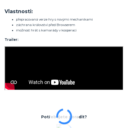
Vlastnosti:
přepracovaná verze hry s novými mechanikami
záchrana království před Browserem
možnost hrát s kamarády v kooperaci
Trailer:
Potřebujete poradit?