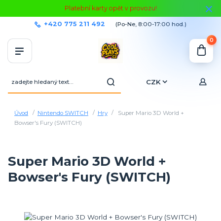
Platební karty opět v provozu!
+420 775 211 492
(Po-Ne, 8:00-17:00 hod.)
0
CZK
Úvod
Nintendo SWITCH
Hry
Super Mario 3D World +
Bowser's Fury (SWITCH)
Super Mario 3D World +
Bowser's Fury (SWITCH)