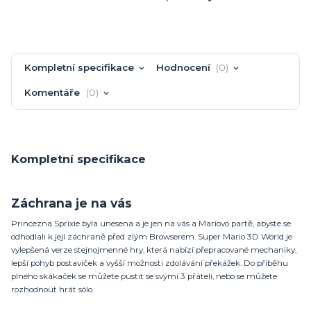
Kompletní specifikace
Hodnocení
0
Komentáře
0
Kompletní specifikace
Záchrana je na vás
Princezna Sprixie byla unesena a je jen na vás a Mariovo partě, abyste se
odhodlali k její záchraně před zlým Browserem. Super Mario 3D World je
vylepšená verze stejnojmenné hry, která nabízí přepracované mechaniky,
lepší pohyb postaviček a vyšší možnosti zdolávání překážek. Do příběhu
plného skákaček se můžete pustit se svými 3 přáteli, nebo se můžete
rozhodnout hrát sólo.