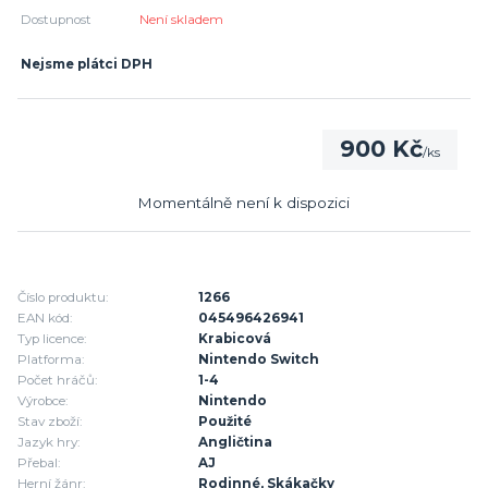
Dostupnost
Není skladem
Nejsme plátci DPH
900 Kč
/
ks
Momentálně není k dispozici
Číslo produktu:
1266
EAN kód:
045496426941
Typ licence:
Krabicová
Platforma:
Nintendo Switch
Počet hráčů:
1-4
Výrobce:
Nintendo
Stav zboží:
Použité
Jazyk hry:
Angličtina
Přebal:
AJ
Herní žánr:
Rodinné, Skákačky