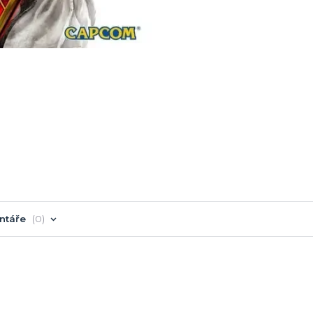
ntáře
0