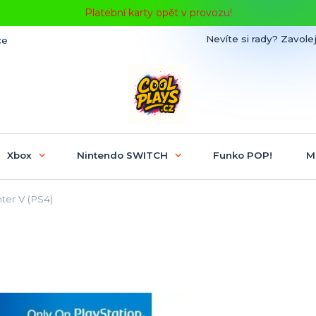
Platební karty opět v provozu!
Nevíte si rady? Zavolej
ce
Xbox
Nintendo SWITCH
Funko POP!
M
ter V (PS4)