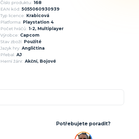
Číslo produktu:
168
EAN kód:
5055060930939
Typ licence:
Krabicová
Platforma:
Playstation 4
Počet hráčů:
1-2, Multiplayer
Výrobce:
Capcom
Stav zboží:
Použité
Jazyk hry:
Angličtina
Přebal:
AJ
Herní žánr:
Akční, Bojové
Potřebujete poradit?