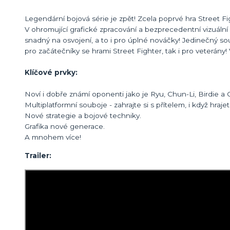
Legendární bojová série je zpět! Zcela poprvé hra Street F
V ohromující grafické zpracování a bezprecedentní vizuální 
snadný na osvojení, a to i pro úplné nováčky! Jedinečný s
pro začátečníky se hrami Street Fighter, tak i pro veterány
Klíčové prvky:
Noví i dobře známí oponenti jako je Ryu, Chun-Li, Birdie a 
Multiplatformní souboje - zahrajte si s přítelem, i když hraj
Nové strategie a bojové techniky.
Grafika nové generace.
A mnohem více!
Trailer: