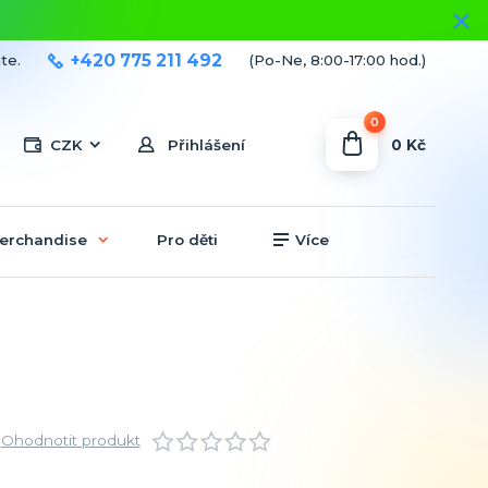
+420 775 211 492
te.
(Po-Ne, 8:00-17:00 hod.)
0
0 Kč
CZK
Přihlášení
erchandise
Pro děti
Více
Ohodnotit produkt