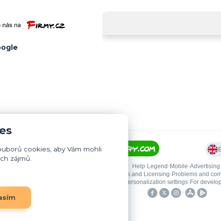
ogle
es
ouborů cookies, aby Vám mohli
ich zájmů.
asím