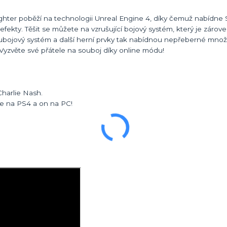
ighter poběží na technologii Unreal Engine 4, díky čemuž nabídne 
efekty. Těšit se můžete na vzrušující bojový systém, který je zárov
oubojový systém a další herní prvky tak nabídnou nepřeberné množs
! Vyzvěte své přátele na souboj díky online módu!
Charlie Nash.
ete na PS4 a on na PC!