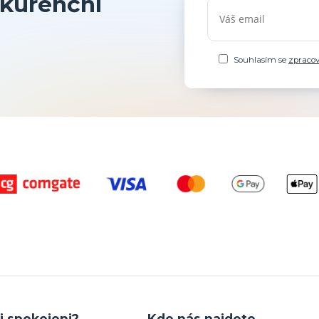
kurenční
Souhlasím se
zpraco
i spokojeni?
Kde nás najdete