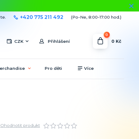
+420 775 211 492
te.
(Po-Ne, 8:00-17:00 hod.)
0
0 Kč
CZK
Přihlášení
erchandise
Pro děti
Více
Ohodnotit produkt