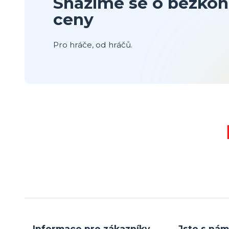
Snažíme se o bezkon
ceny
Pro hráče, od hráčů.
Informace pro zákazníky
Jste s nám