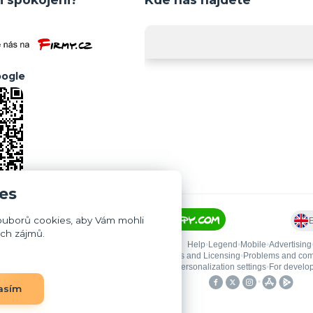
ogle
es
ouborů cookies, aby Vám mohli
ich zájmů.
asím