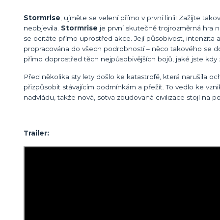
Stormrise
; ujměte se velení přímo v první linii! Zažijte tak
neobjevila.
Stormrise
je první skutečně trojrozměrná hra 
se ocitáte přímo uprostřed akce. Její působivost, intenzita 
propracována do všech podrobností – něco takového se do
přímo doprostřed těch nejpůsobivějších bojů, jaké jste kdy za
Před několika sty lety došlo ke katastrofě, která narušila
přizpůsobit stávajícím podmínkám a přežít. To vedlo ke vzni
nadvládu, takže nová, sotva zbudovaná civilizace stojí na pok
Trailer: