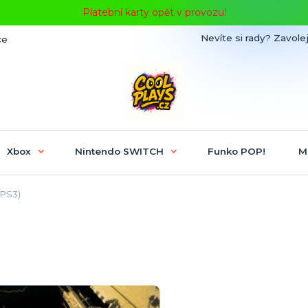
Platební karty opět v provozu!
Nevíte si rady? Zavolej
ce
Xbox
Nintendo SWITCH
Funko POP!
M
(PS3)