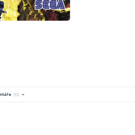
ntáře
0