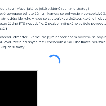
ovou bitevní vřavu, jaká se ještě v žádné real-time strategii
nové generace tohoto žánru – kamera se pohybuje v perspektivě 3.
a atmosféra jde ruku v ruce se strategickou složkou, která je hlubo
sud žádné RTS nepodařilo. Z pozice hrdinského velitele povedete
žili.
 ochrannou atmosféru Země. Na jejím nehostinném povrchu se obyvat
ku dvou zcela odlišných ras: Echelonům a Sai. Obě frakce neustále 
raji další zkázy.