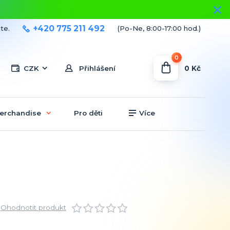
+420 775 211 492
te.
(Po-Ne, 8:00-17:00 hod.)
0
0 Kč
CZK
Přihlášení
erchandise
Pro děti
Více
Ohodnotit produkt