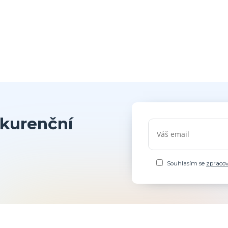
kurenční
Souhlasím se
zpraco