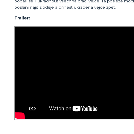
podaří se jí ukradnout všechna dračí vejce. Ta posléze mo
posláni najít zloděje a přinést ukradená vejce zpět.
Trailer: