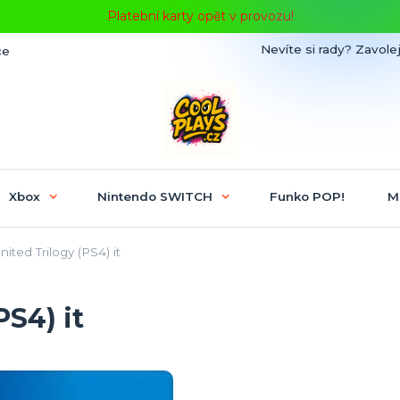
Platební karty opět v provozu!
Nevíte si rady? Zavolej
ce
Xbox
Nintendo SWITCH
Funko POP!
M
ited Trilogy (PS4) it
PS4) it