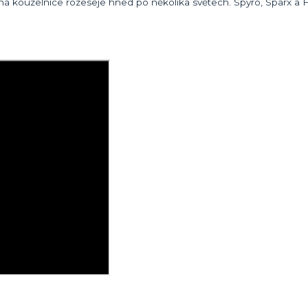
cná kouzelnice rozeseje hned po několika světech. Spyro, Sparx a 