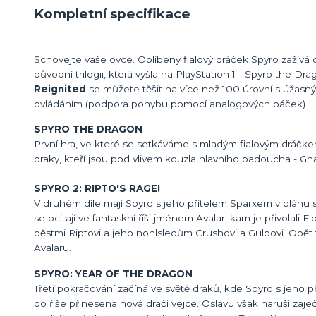
Kompletní specifikace
Schovejte vaše ovce. Oblíbený fialový dráček Spyro zažívá
původní trilogii, která vyšla na PlayStation 1 - Spyro the Dr
Reignited
se můžete těšit na více než 100 úrovní s úžasn
ovládáním (podpora pohybu pomocí analogových páček).
SPYRO THE DRAGON
První hra, ve které se setkáváme s mladým fialovým dráčke
draky, kteří jsou pod vlivem kouzla hlavního padoucha - G
SPYRO 2: RIPTO'S RAGE!
V druhém díle mají Spyro s jeho přítelem Sparxem v plánu
se ocitají ve fantaskní říši jménem Avalar, kam je přivolali E
pěstmi Riptovi a jeho nohlsledům Crushovi a Gulpovi. Opět
Avalaru.
SPYRO: YEAR OF THE DRAGON
Třetí pokračování začíná ve světě draků, kde Spyro s jeho přát
do říše přinesena nová dračí vejce. Oslavu však naruší zaj