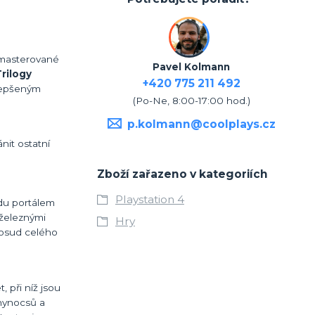
remasterované
Pavel Kolmann
rilogy
+420 775 211 492
ylepšeným
(Po-Ne, 8:00-17:00 hod.)
p.kolmann@coolplays.cz
nit ostatní
Zboží zařazeno v kategoriích
Playstation 4
odu portálem
e železnými
Hry
 osud celého
, při níž jsou
Rhynocsů a