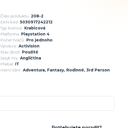
Číslo produktu:
208-2
EAN kód:
5030917242212
Typ licence:
Krabicová
Platforma:
Playstation 4
Počet hráčů:
Pro jednoho
Výrobce:
Activision
Stav zboží:
Použité
Jazyk hry:
Angličtina
Přebal:
IT
Herní žánr:
Adventura, Fantasy, Rodinné, 3rd Person
Potřebujete poradit?