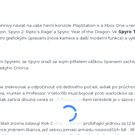
 ohnivý návrat na vaše herní konzole PlayStation 4 a Xbox One v 
agon, Spyro 2: Ripto’s Rage! a Spyro: Year of the Dragon. Ve
Spyro T
ými grafickými úpravami (nová kamera a další moderní funkce) a v
m Spyrem, se Spyro snaží se svým přítelem vážkou Sparxem zachrá
nastyho Gnorca.
 se zrekreovat a odpočinout od deštivého počasí, avšak po průch
lora, Hunter a Professor. V této říši musí bojovat proti warlockovi s
 tak začíná dlouhá cesta za záchranou, ovšem tentokrát je v sázce
eli zrovna oslavují Rok Draka - událost, probíhající jednou za 12 let
ečice jménem Bianca, jež sebou přináší armádu nosorožčích lidí - 