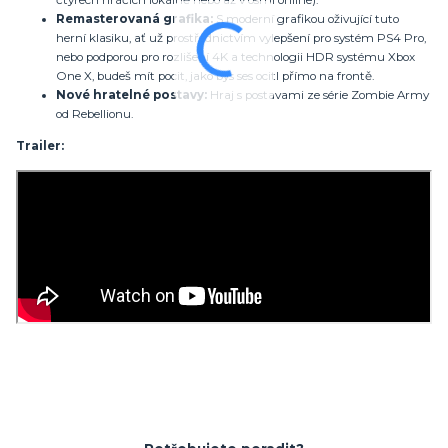
Remasterovaná grafika:
S moderní grafikou oživující tuto
herní klasiku, ať už prostřednictvím vylepšení pro systém PS4 Pro,
nebo podporou pro rozlišení 4K a technologii HDR systému Xbox
One X, budeš mít pocit, jako bys ses ocitl přímo na frontě.
Nové hratelné postavy:
Hraj s postavami ze série Zombie Army
od Rebellionu.
Trailer: