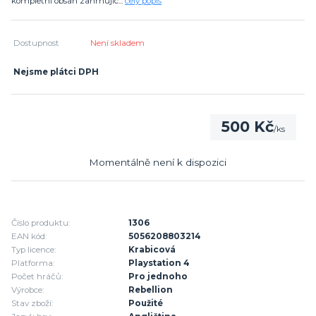
kompletní obsah zahrnujíc...
celý popis
Dostupnost
Není skladem
Nejsme plátci DPH
500 Kč
/
ks
Momentálně není k dispozici
Číslo produktu:
1306
EAN kód:
5056208803214
Typ licence:
Krabicová
Platforma:
Playstation 4
Počet hráčů:
Pro jednoho
Výrobce:
Rebellion
Stav zboží:
Použité