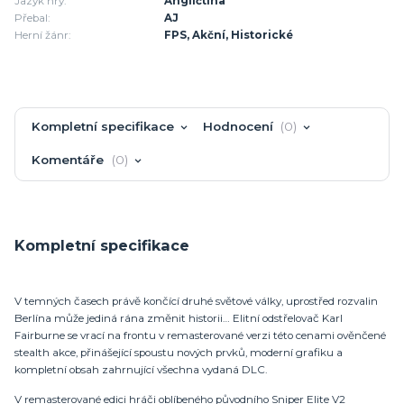
Jazyk hry:
Angličtina
Přebal:
AJ
Herní žánr:
FPS, Akční, Historické
Kompletní specifikace
Hodnocení
0
Komentáře
0
Kompletní specifikace
V temných časech právě končící druhé světové války, uprostřed rozvalin
Berlína může jediná rána změnit historii… Elitní odstřelovač Karl
Fairburne se vrací na frontu v remasterované verzi této cenami ověnčené
stealth akce, přinášející spoustu nových prvků, moderní grafiku a
kompletní obsah zahrnující všechna vydaná DLC.
V remasterované edici hráči oblíbeného původního Sniper Elite V2