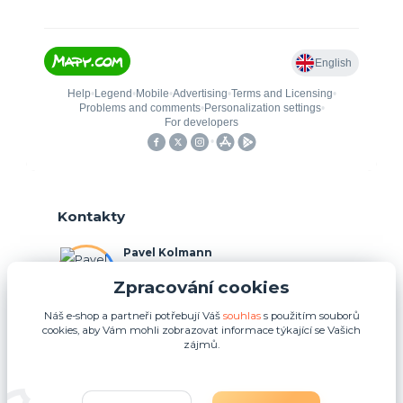
Kontakty
Pavel Kolmann
+420 775 211 492
Zpracování cookies
(Po-Ne, 8:00-17:00 hod.)
Náš e-shop a partneři potřebují Váš
souhlas
s použitím souborů
p.kolmann@coolplays.cz
cookies, aby Vám mohli zobrazovat informace týkající se Vašich
zájmů.