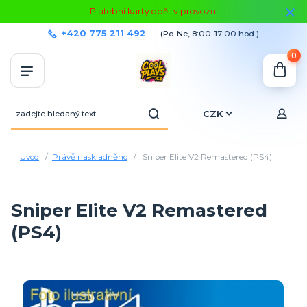
Platební karty opět v provozu!
+420 775 211 492
(Po-Ne, 8:00-17:00 hod.)
0
CZK
Úvod
Právě naskladněno
Sniper Elite V2 Remastered (PS4)
Sniper Elite V2 Remastered
(PS4)