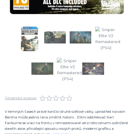
Ohodnotit produkt
V temných časech právě končící druhé světové války, uprostřed rozvalin
Berlína může jediná rána změnit historii… Elitní odstřelovač Karl
Fairburne se vrací na frontu v remasterované verzi této cenami ověnčené
stealth akce, přinášející spoustu nových prvků, moderní grafiku a