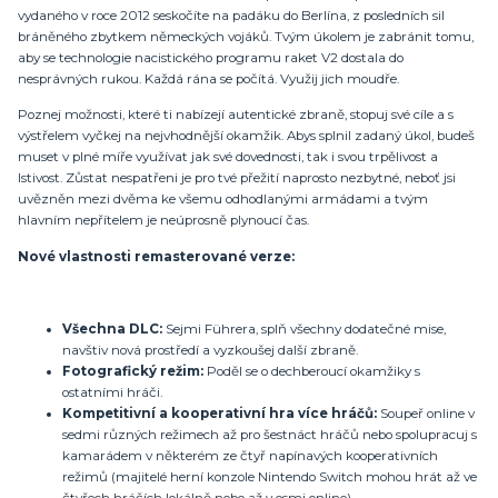
vydaného v roce 2012 seskočíte na padáku do Berlína, z posledních sil
bráněného zbytkem německých vojáků. Tvým úkolem je zabránit tomu,
aby se technologie nacistického programu raket V2 dostala do
nesprávných rukou. Každá rána se počítá. Využij jich moudře.
Poznej možnosti, které ti nabízejí autentické zbraně, stopuj své cíle a s
výstřelem vyčkej na nejvhodnější okamžik. Abys splnil zadaný úkol, budeš
muset v plné míře využívat jak své dovednosti, tak i svou trpělivost a
lstivost. Zůstat nespatřeni je pro tvé přežití naprosto nezbytné, neboť jsi
uvězněn mezi dvěma ke všemu odhodlanými armádami a tvým
hlavním nepřítelem je neúprosně plynoucí čas.
Nové vlastnosti remasterované verze:
Všechna DLC:
Sejmi Führera, splň všechny dodatečné mise,
navštiv nová prostředí a vyzkoušej další zbraně.
Fotografický režim:
Poděl se o dechberoucí okamžiky s
ostatními hráči.
Kompetitivní a kooperativní hra více hráčů:
Soupeř online v
sedmi různých režimech až pro šestnáct hráčů nebo spolupracuj s
kamarádem v některém ze čtyř napínavých kooperativních
režimů (majitelé herní konzole Nintendo Switch mohou hrát až ve
čtyřech hráčích lokálně nebo až v osmi online).