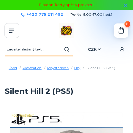
Platební karty opět v provozu!
+420 775 211 492
(Po-Ne, 8:00-17:00 hod.)
0
CZK
Úvod
Playstation
Playstation 5
Hry
Silent Hill 2 (PS5)
Silent Hill 2 (PS5)