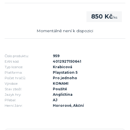
850 Kč
/
ks
Momentálně není k dispozici
Číslo produktu:
959
EAN kód:
4012927150641
Typ licence:
Krabicová
Platforma:
Playstation 5
Počet hráčů:
Pro jednoho
Výrobce:
KONAMI
Stav zboží:
Použité
Jazyk hry:
Angličtina
Přebal:
AJ
Herní žánr:
Hororové, Akční