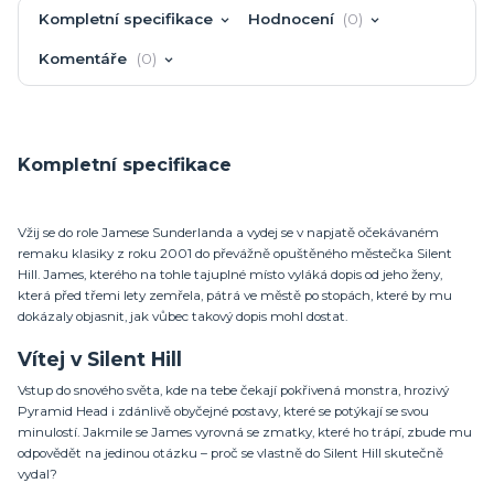
Kompletní specifikace
Hodnocení
0
Komentáře
0
Kompletní specifikace
Vžij se do role Jamese Sunderlanda a vydej se v napjatě očekávaném
remaku klasiky z roku 2001 do převážně opuštěného městečka Silent
Hill. James, kterého na tohle tajuplné místo vyláká dopis od jeho ženy,
která před třemi lety zemřela, pátrá ve městě po stopách, které by mu
dokázaly objasnit, jak vůbec takový dopis mohl dostat.
Vítej v Silent Hill
Vstup do snového světa, kde na tebe čekají pokřivená monstra, hrozivý
Pyramid Head i zdánlivě obyčejné postavy, které se potýkají se svou
minulostí. Jakmile se James vyrovná se zmatky, které ho trápí, zbude mu
odpovědět na jedinou otázku – proč se vlastně do Silent Hill skutečně
vydal?