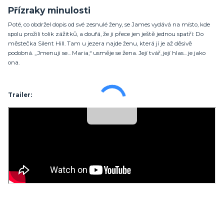
Přízraky minulosti
Poté, co obdržel dopis od své zesnulé ženy, se James vydává na místo, kde
spolu prožili tolik zážitků, a doufá, že ji přece jen ještě jednou spatří: Do
městečka Silent Hill. Tam u jezera najde ženu, která jí je až děsivě
podobná. „Jmenuji se... Maria,“ usměje se žena. Její tvář, její hlas... je jako
ona.
Trailer: