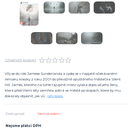
Ohodnotit produkt
Vžij se do role Jamese Sunderlanda a vydej se v napjatě očekávaném
remaku klasiky z roku 2001 do převážně opuštěného městečka Silent
Hill. James, kterého na tohle tajuplné místo vyláká dopis od jeho ženy,
která před třemi lety zemřela, pátrá ve městě po stopách, které by mu
dokázaly objasnit, jak vů...
celý popis
Dostupnost
Není skladem
Nejsme plátci DPH