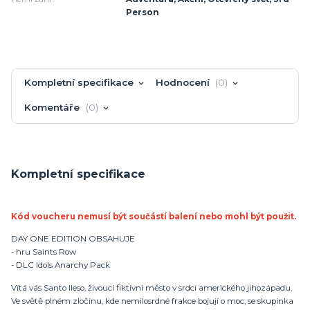
Person
Kompletní specifikace
Hodnocení
0
Komentáře
0
Kompletní specifikace
Kód voucheru nemusí být součástí balení nebo mohl být použit.
DAY ONE EDITION OBSAHUJE
- hru Saints Row
- DLC Idols Anarchy Pack
Vítá vás Santo Ileso, živoucí fiktivní město v srdci amerického jihozápadu.
Ve světě plném zločinu, kde nemilosrdné frakce bojují o moc, se skupinka