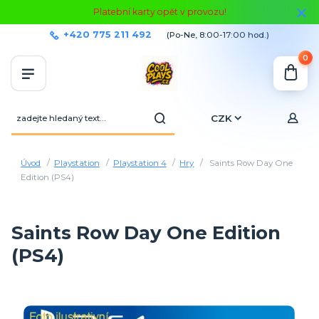
Platební karty opět v provozu!
+420 775 211 492
(Po-Ne, 8:00-17:00 hod.)
0
CZK
Úvod
Playstation
Playstation 4
Hry
Saints Row Day One
Edition (PS4)
Saints Row Day One Edition
(PS4)