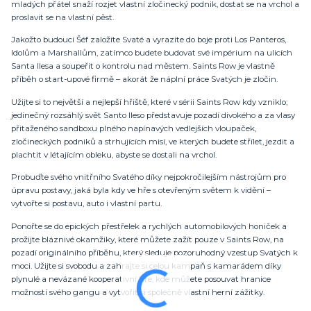
mladých přátel snaží rozjet vlastní zločinecký podnik, dostat se na vrchol a
proslavit se na vlastní pěst.
Jakožto budoucí Šéf založíte Svaté a vyrazíte do boje proti Los Panteros,
Idolům a Marshallům, zatímco budete budovat své impérium na ulicích
Santa Ilesa a soupeřit o kontrolu nad městem. Saints Row je vlastně
příběh o start-upové firmě – akorát že náplní práce Svatých je zločin.
Užijte si to největší a nejlepší hřiště, které v sérii Saints Row kdy vzniklo;
jedinečný rozsáhlý svět Santo Ileso představuje pozadí divokého a za vlasy
přitaženého sandboxu plného napínavých vedlejších vloupaček,
zločineckých podniků a strhujících misí, ve kterých budete střílet, jezdit a
plachtit v létajícím obleku, abyste se dostali na vrchol.
Probuďte svého vnitřního Svatého díky nejpokročilejším nástrojům pro
úpravu postavy, jaká byla kdy ve hře s otevřeným světem k vidění –
vytvořte si postavu, auto i vlastní partu.
Ponořte se do epických přestřelek a rychlých automobilových honiček a
prožijte bláznivé okamžiky, které můžete zažít pouze v Saints Row, na
pozadí originálního příběhu, který sleduje pozoruhodný vzestup Svatých k
moci. Užijte si svobodu a zahrajte si celou kampaň s kamarádem díky
plynulé a nevázané kooperativní hře, kde můžete posouvat hranice
možností svého gangu a vytvořit si společně vlastní herní zážitky.