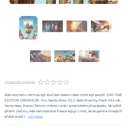
Ohodnotit produkt
Kód voucheru nemusí být součástí balení nebo mohl být použit. DAY ONE
EDITION OBSAHUJE- hru Saints Row- DLC Idols Anarchy Pack Vítá vás
Santo Ileso, živoucí fiktivní město v srdci amerického jihozápadu. Ve světě
plném zločinu, kde nemilosrdné frakce bojují o moc, se skupinka mladých
přátel snaží r...
celý popis