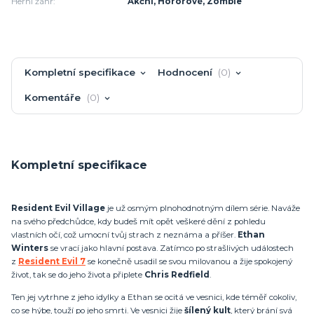
Herní žánr:
Akční, Hororové, Zombie
Kompletní specifikace
Hodnocení
0
Komentáře
0
Kompletní specifikace
Resident Evil Village
je už osmým plnohodnotným dílem série. Naváže
na svého předchůdce, kdy budeš mít opět veškeré dění z pohledu
vlastních očí, což umocní tvůj strach z neznáma a příšer.
Ethan
Winters
se vrací jako hlavní postava. Zatímco po strašlivých událostech
z
Resident Evil 7
se konečně usadil se svou milovanou a žije spokojený
život, tak se do jeho života připlete
Chris Redfield
.
Ten jej vytrhne z jeho idylky a Ethan se ocitá ve vesnici, kde téměř cokoliv,
co se hýbe, touží po jeho smrti. Ve vesnici žije
šílený kult
, který brání svá