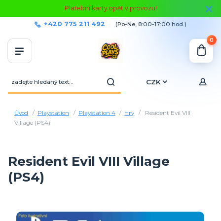
Platební karty opět v provozu!
+420 775 211 492
(Po-Ne, 8:00-17:00 hod.)
0
CZK
Úvod
Playstation
Playstation 4
Hry
Resident Evil VIII
Village (PS4)
Resident Evil VIII Village
(PS4)