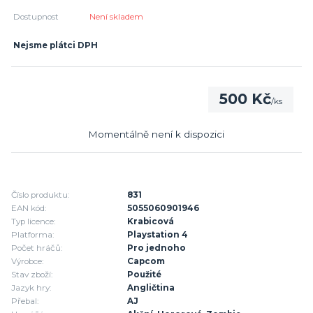
Dostupnost
Není skladem
Nejsme plátci DPH
500 Kč
/
ks
Momentálně není k dispozici
Číslo produktu:
831
EAN kód:
5055060901946
Typ licence:
Krabicová
Platforma:
Playstation 4
Počet hráčů:
Pro jednoho
Výrobce:
Capcom
Stav zboží:
Použité
Jazyk hry:
Angličtina
Přebal:
AJ