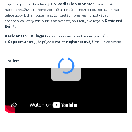
obydlí za pomoci krvelačných
vlkodlačích monster
. Ta se navíc
naučila využívat i střelné zbraně a dokážou mezi sebou komunikovat
telepaticky. Ethan bude na svých cestách přes vesnici potkávat
obchodníka, který zde bude zastávat stejnou roli, jako kdysi v
Resident
Evil 4
.
Resident Evil Village
bude silnou kávou na tvé nervy a tvůrci
z
Capcomu
slibují, že půjde o zatím
nejhororovější
titul z celé série.
Trailer: