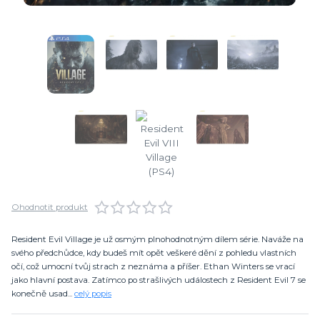
Ohodnotit produkt
Resident Evil Village je už osmým plnohodnotným dílem série. Naváže na
svého předchůdce, kdy budeš mít opět veškeré dění z pohledu vlastních
očí, což umocní tvůj strach z neznáma a příšer. Ethan Winters se vrací
jako hlavní postava. Zatímco po strašlivých událostech z Resident Evil 7 se
konečně usad...
celý popis