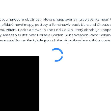
ou hardcore obtížností. Nová singeplayer a multiplayer kampaň
eru přidává nové mapy, postavy a Tomahawk. pack Liars and Chea
vou zbraní. Pack Outlaws To The End Co-Op, který obsahuje kooper
ly Assassin Outfit, War Horse a Golden Guns Weapon Pack. Solomo
Mavericks Bonus Pack, kde jsou oblíbené postavy fanoušků a nové 