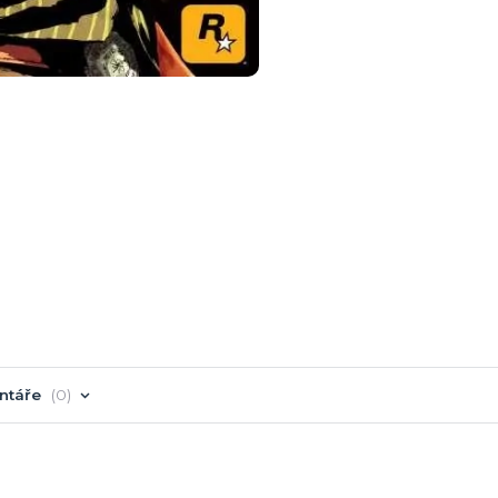
ntáře
0