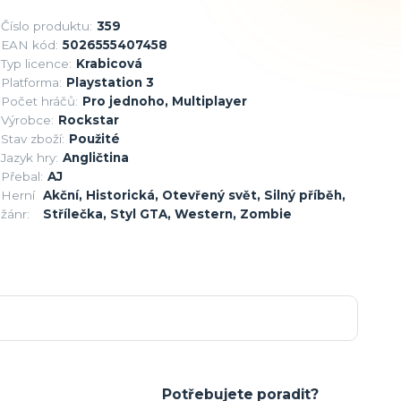
Číslo produktu:
359
EAN kód:
5026555407458
Typ licence:
Krabicová
Platforma:
Playstation 3
Počet hráčů:
Pro jednoho, Multiplayer
Výrobce:
Rockstar
Stav zboží:
Použité
Jazyk hry:
Angličtina
Přebal:
AJ
Herní
Akční, Historická, Otevřený svět, Silný příběh,
žánr:
Střílečka, Styl GTA, Western, Zombie
Potřebujete poradit?