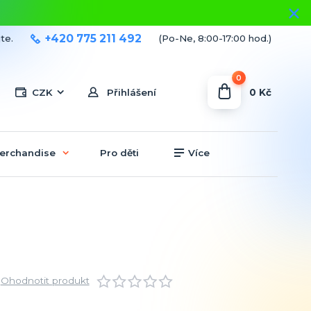
+420 775 211 492
te.
(Po-Ne, 8:00-17:00 hod.)
0
0 Kč
CZK
Přihlášení
erchandise
Pro děti
Více
Ohodnotit produkt