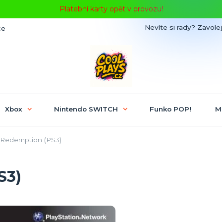
Platební karty opět v provozu!
Nevíte si rady? Zavolej
ce
Xbox
Nintendo SWITCH
Funko POP!
M
Redemption (PS3)
S3)