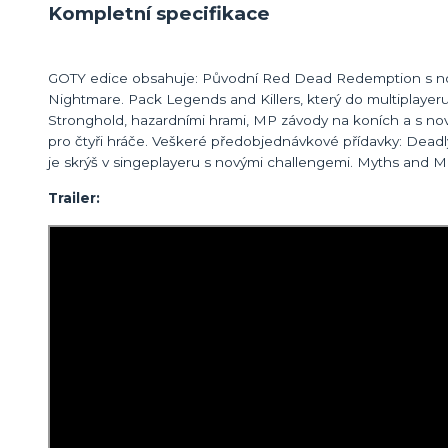
Kompletní specifikace
GOTY edice obsahuje: Původní Red Dead Redemption s nov
Nightmare. Pack Legends and Killers, který do multiplay
Stronghold, hazardními hrami, MP závody na koních a s no
pro čtyři hráče. Veškeré předobjednávkové přídavky: Dead
je skrýš v singeplayeru s novými challengemi. Myths and 
Trailer: