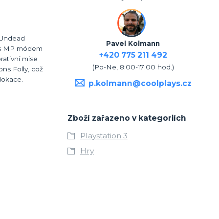
 Undead
Pavel Kolmann
ts s MP módem
+420 775 211 492
ativní mise
(Po-Ne, 8:00-17:00 hod.)
ns Folly, což
lokace.
p.kolmann@coolplays.cz
Zboží zařazeno v kategoriích
Playstation 3
Hry