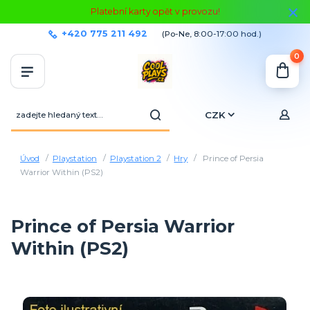
Platební karty opět v provozu!
+420 775 211 492
(Po-Ne, 8:00-17:00 hod.)
0
CZK
Úvod
Playstation
Playstation 2
Hry
Prince of Persia
Warrior Within (PS2)
Prince of Persia Warrior
Within (PS2)