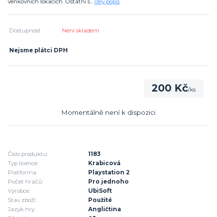
venkovních lokacích. Ostatní s...
celý popis
Dostupnost
Není skladem
Nejsme plátci DPH
200 Kč
/
ks
Momentálně není k dispozici
Číslo produktu:
1183
Typ licence:
Krabicová
Platforma:
Playstation 2
Počet hráčů:
Pro jednoho
Výrobce:
UbiSoft
Stav zboží:
Použité
Jazyk hry:
Angličtina