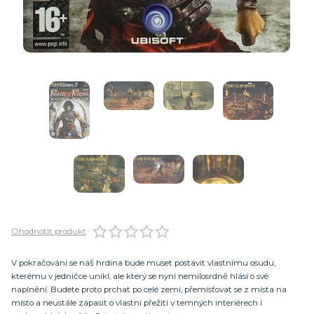
Ohodnotit produkt
V pokračování se náš hrdina bude muset postavit vlastnímu osudu,
kterému v jedničce unikl, ale který se nyní nemilosrdně hlásí o své
naplnění. Budete proto prchat po celé zemi, přemísťovat se z místa na
místo a neustále zápasit o vlastní přežití v temných interiérech i