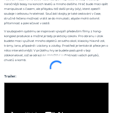
náročnější bossy na koncích levelů a mnoho dalšího. Hráč bude moci opět
manipulovat s časem, ale přibydou též další prvky (síly), které zpestří
souboje i celkovou hratelnost. Součástí dvojky je také cestování v čase,
stručně řečeno možnost vrátit se do minulosti, abyste mohli ovlivnit
přítomnost a pokračovat v cestě.
V soubojovém systému se inspirovali vývojáři především filmy z hong-
kongské produkce a možné je tedy prakticky cokoliv. Pro obranu i útok
budete moci využívat mnoho objektů ze svého okolí, klasicky hlavně zdi,
trámy, lana, případně i záclony a závěsy. Prostředí je tentokrát přece jen o
něco interaktivnější. V průběhu hry se budete postupně v boji
zdokonalovat, což se odrazí na množství a efektnosti vašich pohybů,
chvatů a komb.
Trailer: