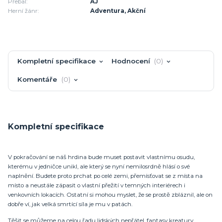
Přebal:
AJ
Herní žánr:
Adventura, Akční
Kompletní specifikace
Hodnocení
0
Komentáře
0
Kompletní specifikace
V pokračování se náš hrdina bude muset postavit vlastnímu osudu,
kterému v jedničce unikl, ale který se nyní nemilosrdně hlásí o své
naplnění. Budete proto prchat po celé zemi, přemísťovat se z místa na
místo a neustále zápasit o vlastní přežití v temných interiérech i
venkovních lokacích. Ostatní si mohou myslet, že se prostě zbláznil, ale on
dobře ví, jak velká smrtící síla je mu v patách.
Těšit se můžeme na celou řadu lidských nepřátel, fantasy kreatury,