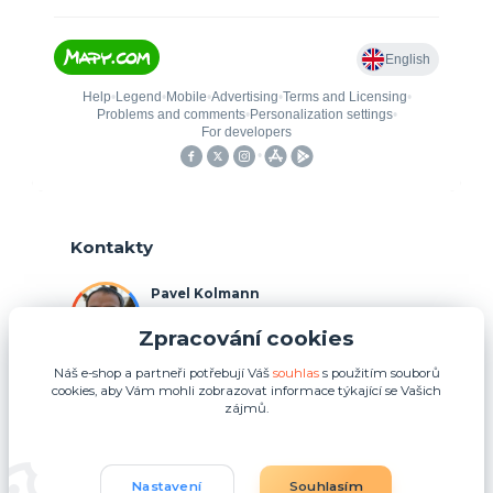
Kontakty
Pavel Kolmann
+420 775 211 492
Zpracování cookies
(Po-Ne, 8:00-17:00 hod.)
Náš e-shop a partneři potřebují Váš
souhlas
s použitím souborů
p.kolmann@coolplays.cz
cookies, aby Vám mohli zobrazovat informace týkající se Vašich
zájmů.
Nastavení
Souhlasím