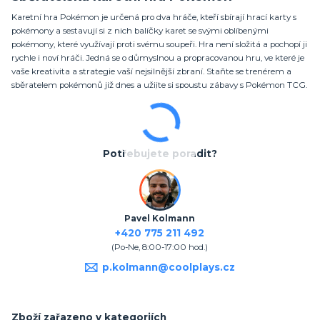
Karetní hra Pokémon je určená pro dva hráče, kteří sbírají hrací karty s
pokémony a sestavují si z nich balíčky karet se svými oblíbenými
pokémony, které využívají proti svému soupeři. Hra není složitá a pochopí ji
rychle i noví hráči. Jedná se o důmyslnou a propracovanou hru, ve které je
vaše kreativita a strategie vaší nejsilnější zbraní. Staňte se trenérem a
sběratelem pokémonů již dnes a užijte si spoustu zábavy s Pokémon TCG.
Potřebujete poradit?
Pavel Kolmann
+420 775 211 492
(Po-Ne, 8:00-17:00 hod.)
p.kolmann@coolplays.cz
Zboží zařazeno v kategoriích