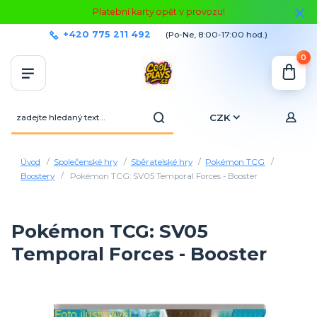
Platební karty opět v provozu!
+420 775 211 492
(Po-Ne, 8:00-17:00 hod.)
0
CZK
Úvod
Společenské hry
Sběratelské hry
Pokémon TCG
Boostery
Pokémon TCG: SV05 Temporal Forces - Booster
Pokémon TCG: SV05
Temporal Forces - Booster