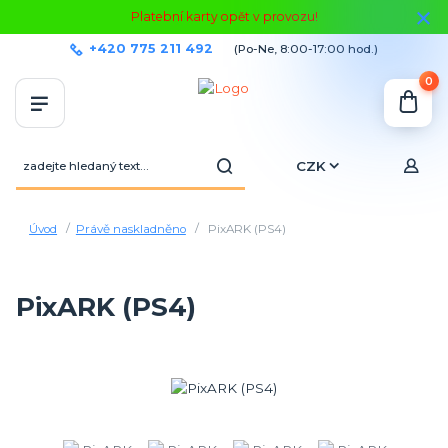
Platební karty opět v provozu!
+420 775 211 492
(Po-Ne, 8:00-17:00 hod.)
0
CZK
Úvod
Právě naskladněno
PixARK (PS4)
PixARK (PS4)