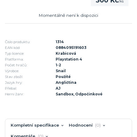
300 Kč
/
ks
Momentálně není k dispozici
Číslo produktu:
1314
EAN kód:
0884095191603
Typ licence:
Krabicová
Platforma:
Playstation 4
Počet hráčů:
1-2
Výrobce:
Snail
Stav zboží:
Použité
Jazyk hry:
Angličtina
Přebal:
AJ
Herní žánr:
Sandbox, Odpočinkové
Kompletní specifikace
Hodnocení
0
Komentáře
0