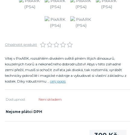
Ohodnotit produkt
Vítej v PixARK, rozsáhlém divokém světě plném lítých dinosaurů,
kouzelných tvorů a nekonečného dobrodružství! Abys v této záhadné
zemi přežil, musíš si ochočit zvířata jak divoká, tak roztomilá, vyrábět
technicky pokročilé i magické nástroje a vybudovat si vlastní základnu z
kostek. Díky robustnímu ...
celý popis
Dostupnost
Není skladem
Nejsme plátci DPH