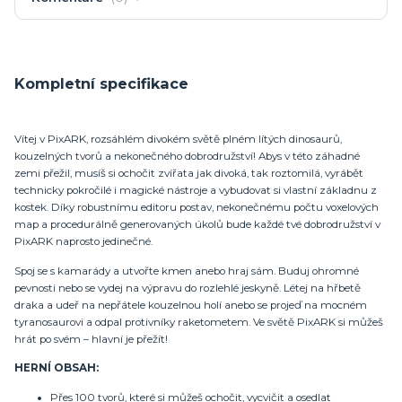
Kompletní specifikace
Vítej v PixARK, rozsáhlém divokém světě plném lítých dinosaurů,
kouzelných tvorů a nekonečného dobrodružství! Abys v této záhadné
zemi přežil, musíš si ochočit zvířata jak divoká, tak roztomilá, vyrábět
technicky pokročilé i magické nástroje a vybudovat si vlastní základnu z
kostek. Díky robustnímu editoru postav, nekonečnému počtu voxelových
map a procedurálně generovaných úkolů bude každé tvé dobrodružství v
PixARK naprosto jedinečné.
Spoj se s kamarády a utvořte kmen anebo hraj sám. Buduj ohromné
pevnosti nebo se vydej na výpravu do rozlehlé jeskyně. Létej na hřbetě
draka a udeř na nepřátele kouzelnou holí anebo se projeď na mocném
tyranosaurovi a odpal protivníky raketometem. Ve světě PixARK si můžeš
hrát po svém – hlavní je přežít!
HERNÍ OBSAH:
Přes 100 tvorů, které si můžeš ochočit, vycvičit a osedlat