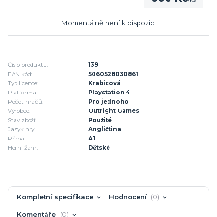
/
ks
Momentálně není k dispozici
Číslo produktu:
139
EAN kód:
5060528030861
Typ licence:
Krabicová
Platforma:
Playstation 4
Počet hráčů:
Pro jednoho
Výrobce:
Outright Games
Stav zboží:
Použité
Jazyk hry:
Angličtina
Přebal:
AJ
Herní žánr:
Dětské
Kompletní specifikace
Hodnocení
0
Komentáře
0