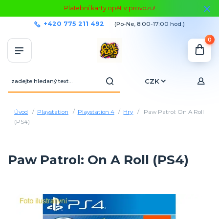
Platební karty opět v provozu!
+420 775 211 492
(Po-Ne, 8:00-17:00 hod.)
0
CZK
Úvod
Playstation
Playstation 4
Hry
Paw Patrol: On A Roll
(PS4)
Paw Patrol: On A Roll (PS4)