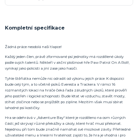
Kompletní specifikace
Žádná práce neodolá naší tlapce!
Každý jeden člen, právě zformované psí jednotky má rozdělené úkoly
podle svých talentů. Někteří v akční plošinové hře Paw Patrol On A Roll!,
vynikají jako policisti a jiní zase jako hasiči.
Tyhle štěňátka nemůže nic odradit od výkonu jejich práce. K dispozici
bude celý tým, a to včetně psíků Everesta a Trackera. V rámci 16
rozmanitých lokací na hráče čeká řada záludných úkolů, které prověří
jeho postřeh i logické schopnosti. Bude létat ve vzduchu, stavět mosty,
stíhat zločince nebo se projíždět po zipline. Mezitím však musí sbírat
lahodné psí kostičky.
Hra se odehrává v „Adventure Bay“ které je rozděleno na osm různých
částí, jež skrývají různé překážky a úkoly, které hráč musí překonat.
Nejednou při tom bude značně namáhat své mozkové závity. Přehledné
uživatelské menu a lineární hratelnost zajistí to, že hra je vhodná i pro