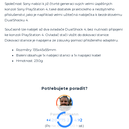
Společnost Sony nabízí k již čtvrté generaci svých velmi úspěšných
konzolí Sony PlayStation 4, také dostatek praktického a nezbytného
příslušenství, jako je například velmi užitečná nabíječka k bezdrátovému
DualShocku 4.
Současně lze nabíjet až dva ovladače DualShock 4, bez nutnosti připojení
ke konzoli PlayStation 4. Ovladač stačí vložit do dokovací stanice.
Dokovací stanice je napájena ze zásuvky pomocí přiloženého adaptéru.
Rozměry: 135x45x55mm
Balení obsahuje 1x nabíjecí stanici a 1x napájecí kabel
Hmotnost: 230g
Potřebujete poradit?
Pavel Kolmann
+420 775 211 492
(Po-Ne, 8:00-17:00 hod.)