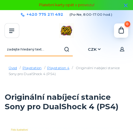
Platební karty opět v provozu!
+420 775 211 492
(Po-Ne, 8:00-17:00 hod.)
0
CZK
Úvod
Playstation
Playstation 4
Originální nabíjecí stanice
Sony pro DualShock 4 (PS4)
Originální nabíjecí stanice
Sony pro DualShock 4 (PS4)