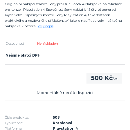
Originální nabíjecí stanice Sony pro DualShock 4 Nabíječka na ovladače
pro konzoli Playstation 4 Společnost Sony nabízí k již čtvrté generaci
svých velmi úspěšných konzolí Sony PlayStation 4, také dostatek
praktického a nezbytného příslušenství, jako je například velmi užitečná
nabíječka k bezdrá...
celý popis
Dostupnost
Není skladem
Nejsme plátci DPH
500 Kč
/
ks
Momentálně není k dispozici
Číslo produktu:
503
Typ licence:
Krabicová
Platforma:
Playstation 4