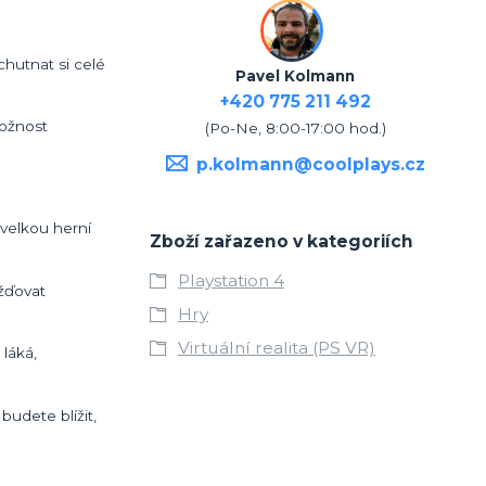
hutnat si celé
Pavel Kolmann
+420 775 211 492
možnost
(Po-Ne, 8:00-17:00 hod.)
p.kolmann@coolplays.cz
velkou herní
Zboží zařazeno v kategoriích
Playstation 4
žďovat
Hry
Virtuální realita (PS VR)
 láká,
udete blížit,