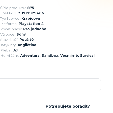
Číslo produktu:
875
EAN kód:
711719929406
Typ licence:
Krabicová
Platforma:
Playstation 4
Počet hráčů:
Pro jednoho
Výrobce:
Sony
Stav zboží:
Použité
Jazyk hry:
Angličtina
Přebal:
AJ
Herní žánr:
Adventura, Sandbox, Vesmírné, Survival
Potřebujete poradit?