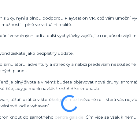
s Sky, nyní s plnou podporou PlayStation VR, což vám umožní vyc
ožností – plně ve virtuální realitě.
ádání vesmírných lodí a další vychytávky zajišťují tu nejpůsobivější 
yond získáte jako bezplatný update.
simulátoru, adventury a střílečky a nabízí především neskutečně 
vaných planet.
jenž je plný života a v němž budete objevovat nové druhy, shroma
říše, aby je mohli navštívit ostatní kosmonauti.
, těžař, pirát či v kterékoli jiné mezihvězdné roli, která vás nejvíc
ání své lodi a vybavení.
proniknout do samotného centra galaxie. Čím více se však k němu b