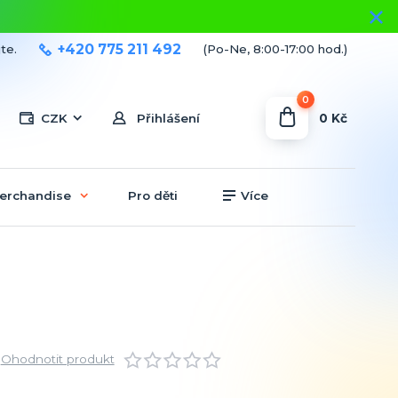
+420 775 211 492
te.
(Po-Ne, 8:00-17:00 hod.)
0
0 Kč
CZK
Přihlášení
erchandise
Pro děti
Více
Ohodnotit produkt