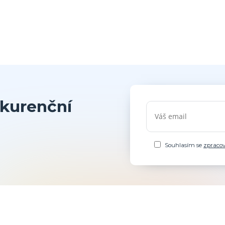
kurenční
Souhlasím se
zpraco