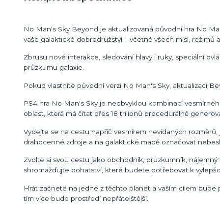
No Man's Sky Beyond je aktualizovaná původní hra No Man'
vaše galaktické dobrodružství – včetně všech misí, režimů a m
Zbrusu nové interakce, sledování hlavy i ruky, speciální ovl
průzkumu galaxie.
Pokud vlastníte původní verzi No Man's Sky, aktualizaci Be
PS4 hra No Man's Sky je neobvyklou kombinací vesmírného 
oblast, která má čítat přes 18 trilionů procedurálně genero
Vydejte se na cestu napříč vesmírem nevídaných rozměrů, 
drahocenné zdroje a na galaktické mapě označovat nebeské 
Zvolte si svou cestu jako obchodník, průzkumník, nájemný vrah
shromažďujte bohatství, které budete potřebovat k vylepšov
Hrát začnete na jedné z těchto planet a vaším cílem bude 
tím více bude prostředí nepřátelštější.