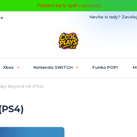
Platební karty opět v provozu!
Nevíte si rady? Zavolej
ce
Xbox
Nintendo SWITCH
Funko POP!
M
Sky Beyond VR (PS4)
(PS4)