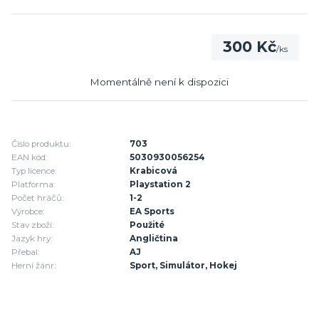
300 Kč
/
ks
Momentálně není k dispozici
Číslo produktu:
703
EAN kód:
5030930056254
Typ licence:
Krabicová
Platforma:
Playstation 2
Počet hráčů:
1-2
Výrobce:
EA Sports
Stav zboží:
Použité
Jazyk hry:
Angličtina
Přebal:
AJ
Herní žánr:
Sport, Simulátor, Hokej