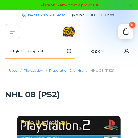
Platební karty opět v provozu!
+420 775 211 492
(Po-Ne, 8:00-17:00 hod.)
0
CZK
Úvod
Playstation
Playstation 2
Hry
NHL 08 (PS2)
NHL 08 (PS2)