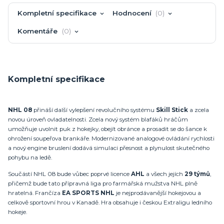
Kompletní specifikace
Hodnocení
0
Komentáře
0
Kompletní specifikace
NHL 08
přináší další vylepšení revolučního systému
Skill Stick
a zcela
novou úroveň ovladatelnosti. Zcela nový systém blafáků hráčům
umožňuje uvolnit puk z hokejky, obejít obránce a prosadit se do šance k
ohrožení soupeřova brankáře. Modernizované analogové ovládání rychlosti
a nový engine bruslení dodává simulaci přesnost a plynulost skutečného
pohybu na ledě.
Součástí NHL 08 bude vůbec poprvé licence
AHL
a všech jejích
29 týmů
,
přičemž bude tato přípravná liga pro farmářská mužstva NHL plně
hratelná. Frančíza
EA SPORTS NHL
je nejprodávanější hokejovou a
celkově sportovní hrou v Kanadě. Hra obsahuje i českou Extraligu ledního
hokeje.