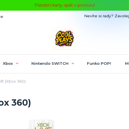
Platební karty opět v provozu!
Nevíte si rady? Zavolej
ce
Xbox
Nintendo SWITCH
Funko POP!
M
ft (Xbox 360)
ox 360)