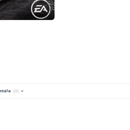
ntáře
0