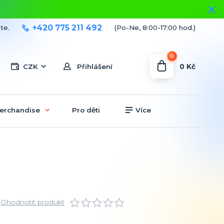
+420 775 211 492
te.
(Po-Ne, 8:00-17:00 hod.)
0
0 Kč
CZK
Přihlášení
erchandise
Pro děti
Více
Ohodnotit produkt