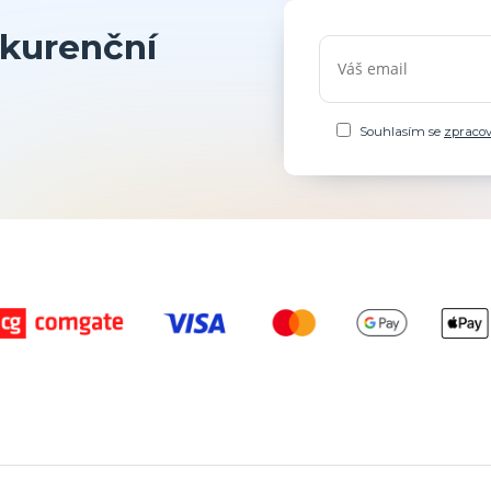
kurenční
Souhlasím se
zpraco