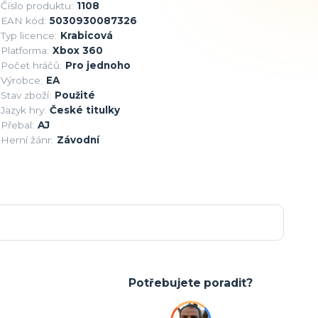
Číslo produktu:
1108
EAN kód:
5030930087326
Typ licence:
Krabicová
Platforma:
Xbox 360
Počet hráčů:
Pro jednoho
Výrobce:
EA
Stav zboží:
Použité
Jazyk hry:
České titulky
Přebal:
AJ
Herní žánr:
Závodní
Potřebujete poradit?