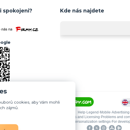
i spokojeni?
Kde nás najdete
ogle
es
ouborů cookies, aby Vám mohli
ich zájmů.