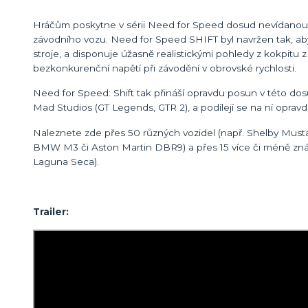
Hráčům poskytne v sérii Need for Speed dosud nevídanou úr
závodního vozu. Need for Speed SHIFT byl navržen tak, ab
stroje, a disponuje úžasně realistickými pohledy z kokpitu 
bezkonkurenční napětí při závodění v obrovské rychlosti.
Need for Speed: Shift tak přináší opravdu posun v této dosu
Mad Studios (GT Legends, GTR 2), a podílejí se na ní opravd
Naleznete zde přes 50 různých vozidel (např. Shelby Mustan
BMW M3 či Aston Martin DBR9) a přes 15 více či méně znám
Laguna Seca).
Trailer: