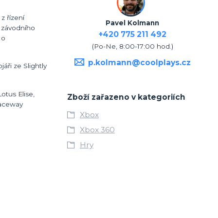
z řízení
Pavel Kolmann
o závodního
+420 775 211 492
 o
(Po-Ne, 8:00-17:00 hod.)
p.kolmann@coolplays.cz
áři ze Slightly
otus Elise,
Zboží zařazeno v kategoriích
Raceway
Xbox
Xbox 360
Hry