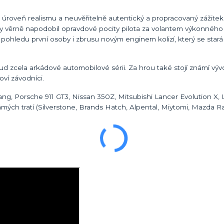
oveň realismu a neuvěřitelně autentický a propracovaný zážitek 
y věrně napodobil opravdové pocity pilota za volantem výkonnéh
z pohledu první osoby i zbrusu novým enginem kolizí, který se stará
d zcela arkádové automobilové sérii. Za hrou také stojí známí vývoj
oví závodníci.
g, Porsche 911 GT3, Nissan 350Z, Mitsubishi Lancer Evolution X, L
ých tratí (Silverstone, Brands Hatch, Alpental, Miytomi, Mazda 