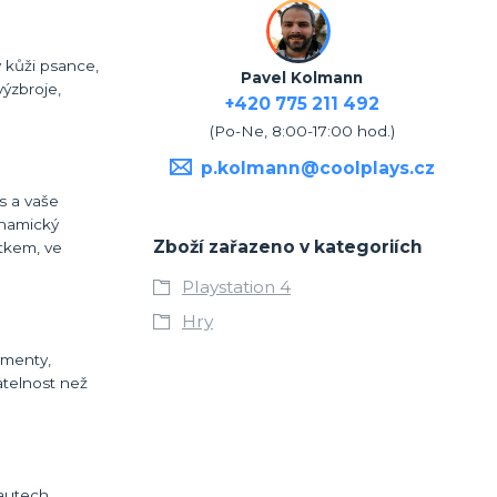
v kůži psance,
Pavel Kolmann
výzbroje,
+420 775 211 492
(Po-Ne, 8:00-17:00 hod.)
p.kolmann@coolplays.cz
s a vaše
ynamický
Zboží zařazeno v kategoriích
tkem, ve
Playstation 4
Hry
vmenty,
atelnost než
 autech