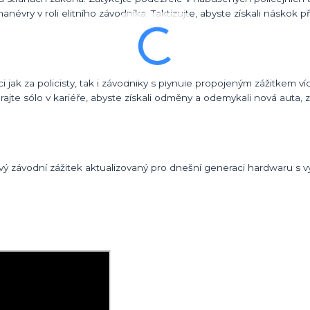
manévry v roli elitního závodníka. Taktizujte, abyste získali náskok p
 jak za policisty, tak i závodníky s plynule propojeným zážitkem ví
rajte sólo v kariéře, abyste získali odměny a odemykali nová auta, 
ý závodní zážitek aktualizovaný pro dnešní generaci hardwaru s 