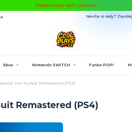
Platební karty opět v provozu!
Nevíte si rady? Zavolej
ce
Xbox
Nintendo SWITCH
Funko POP!
M
peed: Hot Pursuit Remastered (PS4)
suit Remastered (PS4)