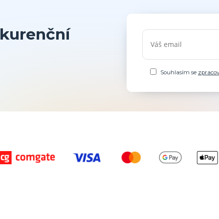
kurenční
Souhlasím se
zpraco