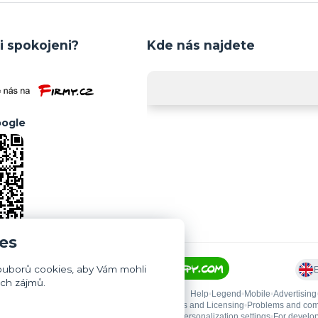
i spokojeni?
Kde nás najdete
ogle
es
ouborů cookies, aby Vám mohli
ich zájmů.