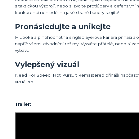
s taktickou výzbrojí, nebo si zvolte protiúdery a defenzivní 
konkurencí nehledě, na jaké straně bariery stojíte!
Pronásledujte a unikejte
Hluboká a plnohodnotná singleplayerová kariéra přináší akci
napříč všemi závodními režimy. Vyzvěte přátelé, nebo si zah
výbavu.
Vylepšený vizuál
Need For Speed: Hot Pursuit Remastered přináší nadčasov
vizuálem.
Trailer: