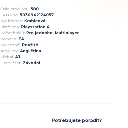
Číslo produktu:
580
EAN kód:
5030942124057
Typ licence:
Krabicová
Platforma:
Playstation 4
Počet hráčů:
Pro jednoho, Multiplayer
Výrobce:
EA
Stav zboží:
Použité
Jazyk hry:
Angličtina
Přebal:
AJ
Herní žánr:
Závodní
Potřebujete poradit?