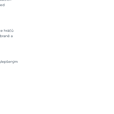
řed
ce hráčů
zbraně a
vylepšeným