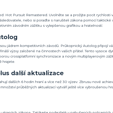
d: Hot Pursuit Remastered. Uvolněte se a prožijte pocit rychlosti 
následovatele, nebo si poraďte s narušiteli zákona pomocí taktické 
ivním závodním zážitku s vylepšenou grafikou a hratelností.
utolog
 jsou jádrem kompetitivních závodů. Průkopnický Autolog připojí vá
přináší výzvy založené na činnostech vašich přátel. Tento vysoce d
dporou crossplatfomní synchronizace a novým multiplayerovým záži
 hrajete.
us další aktualizace
ahují dalších 6 hodin hraní a více než 30 výzev. Zbrusu nové achie
ší množství průběžných aktualizací vytváří ještě více vybroušenou hr
u stranách zákona. Zatýkejte podezřelé v nabušených policejních