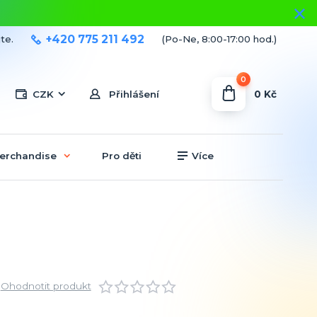
+420 775 211 492
te.
(Po-Ne, 8:00-17:00 hod.)
0
0 Kč
CZK
Přihlášení
erchandise
Pro děti
Více
Ohodnotit produkt