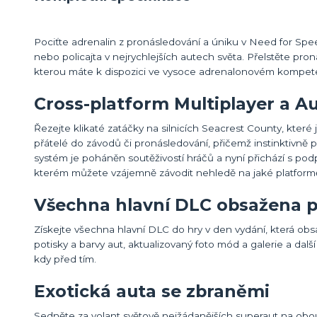
Pociťte adrenalin z pronásledování a úniku v Need for Spee
nebo policajta v nejrychlejších autech světa. Přelstěte pro
kterou máte k dispozici ve vysoce adrenalonovém kompetet
Cross-platform Multiplayer a A
Řezejte klikaté zatáčky na silnicích Seacrest County, které
přátelé do závodů či pronásledování, přičemž instinktivně 
systém je poháněn soutěživostí hráčů a nyní přichází s po
kterém můžete vzájemně závodit nehledě na jaké platformě
Všechna hlavní DLC obsažena pl
Získejte všechna hlavní DLC do hry v den vydání, která obs
potisky a barvy aut, aktualizovaný foto mód a galerie a dal
kdy před tím.
Exotická auta se zbraněmi
Sedněte za volant světově nejžádanějších superaut na obo