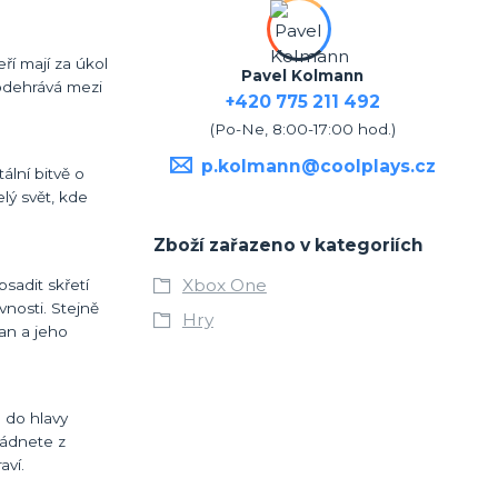
í mají za úkol
Pavel Kolmann
 odehrává mezi
+420 775 211 492
(Po-Ne, 8:00-17:00 hod.)
p.kolmann@coolplays.cz
ální bitvě o
lý svět, kde
Zboží zařazeno v kategoriích
Xbox One
bsadit skřetí
vnosti. Stejně
Hry
an a jeho
 do hlavy
ládnete z
aví.