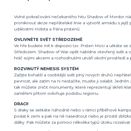
Volné pokračování nečekaného hitu Shadow of Mordor nám př
proniknout skrze nepřátelské linie a vytvořit armádu s je
událostmi Hobita a Pána prstenů.
OVLIVNĚTE SVĚT STŘEDOZEMĚ
Ve hře budete mít k dispozici tzv. Prsten Moci a utkáte se
Středozem. Shadow of War opět nabídne otevřený svět a vy
hráč svými akcemi a rozhodnutími utváří okolní prostředí a 
ROZVINUTÝ NEMESIS SYSTÉM
Zažijte bohatší a osobitější svět plný nových druhů nepřátel
pevnost, ale zatím na ni nestačíte, musíte ji oslabit. Jedním
tak můžete zničit monumenty, které reprezentují skřetí kla
zaměření přitom ovlivňuje podobu regionu.
DRACI!
S draky se setkáte náhodně nebo v rámci příběhové kampan
poslat k zemi a pak na ně nasednout nebo je prostě zblízka z
dálky. Pak můžete za pomoci několika typů útoku rozsévat zk