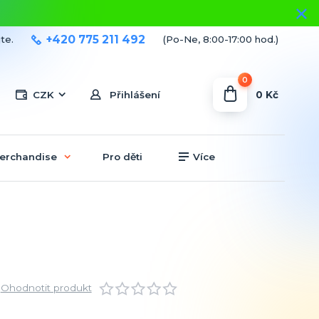
+420 775 211 492
te.
(Po-Ne, 8:00-17:00 hod.)
0
0 Kč
CZK
Přihlášení
erchandise
Pro děti
Více
Ohodnotit produkt