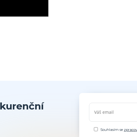
kurenční
Souhlasím se
zpraco