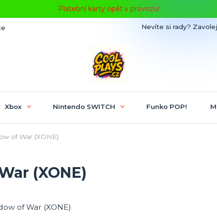
Platební karty opět v provozu!
Nevíte si rady? Zavolej
ce
Xbox
Nintendo SWITCH
Funko POP!
M
ow of War (XONE)
 War (XONE)