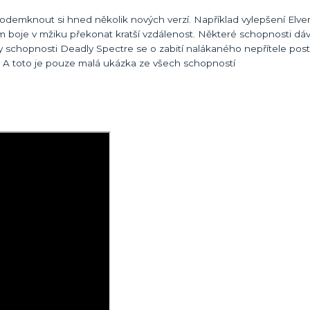
demknout si hned několik nových verzí. Například vylepšení Elven 
 boje v mžiku překonat kratší vzdálenost. Některé schopnosti dávaj
ky schopnosti Deadly Spectre se o zabití nalákaného nepřítele post
. A toto je pouze malá ukázka ze všech schopností