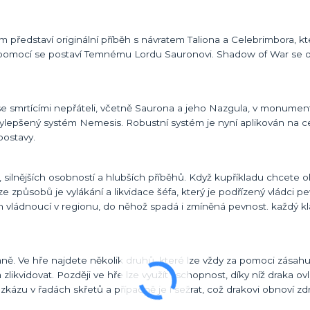
edstaví originální příběh s návratem Taliona a Celebrimbora, kteř
jíž pomocí se postaví Temnému Lordu Sauronovi. Shadow of War se
 se smrtícími nepřáteli, včetně Saurona a jeho Nazgula, v monument
lepšený systém Nemesis. Robustní systém je nyní aplikován na ce
postavy.
, silnějších osobností a hlubších příběhů. Když kupříkladu chcete o
 ze způsobů je vylákání a likvidace šéfa, který je podřízený vládci pe
n vládnoucí v regionu, do něhož spadá i zmíněná pevnost. každý kl
ě. Ve hře najdete několik druhů, které lze vždy za pomoci zásahu
likvidovat. Později ve hře lze využít i schopnost, díky níž draka ov
ázu v řadách skřetů a případně je i sežrat, což drakovi obnoví zdr