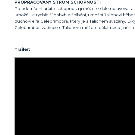
PROPRACOVANÝ STROM SCHOPNOSTÍ
Po odemčení určité schopnosti ji můžete dále upravovat a o
umožňuje rychlejší pohyb a šplhání, umožní Talionovi během
duchovi elfa Celebrimbora, který je s Talionem svázaný. Dí
Celebrimbor, zatímco s Talionem můžete dělat něco jiného
Trailer: