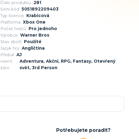
Číslo produktu:
281
EAN kód:
5051892209403
Typ licence:
Krabicová
Platforma:
Xbox One
Počet hráčů:
Pro jednoho
Výrobce:
Warner Bros
Stav zboží:
Použité
Jazyk hry:
Angličtina
Přebal:
AJ
Herní
Adventura, Akční, RPG, Fantasy, Otevřený
žánr:
svět, 3rd Person
Potřebujete poradit?