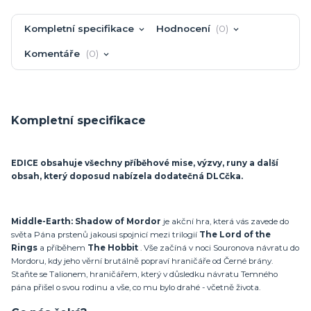
Kompletní specifikace
Hodnocení
0
Komentáře
0
Kompletní specifikace
EDICE obsahuje všechny příběhové mise, výzvy, runy a další
obsah, který doposud nabízela dodatečná DLCčka.
Middle-Earth: Shadow of Mordor
je akční hra, která vás zavede do
světa Pána prstenů jakousi spojnicí mezi trilogií
The Lord of the
Rings
a příběhem
The Hobbit
. Vše začíná v noci Souronova návratu do
Mordoru, kdy jeho věrní brutálně popraví hraničáře od Černé brány.
Staňte se Talionem, hraničářem, který v důsledku návratu Temného
pána přišel o svou rodinu a vše, co mu bylo drahé - včetně života.