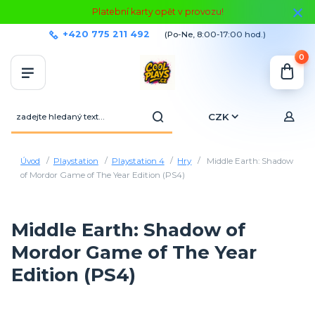
Platební karty opět v provozu!
+420 775 211 492
(Po-Ne, 8:00-17:00 hod.)
0
CZK
Úvod
Playstation
Playstation 4
Hry
Middle Earth: Shadow
of Mordor Game of The Year Edition (PS4)
Middle Earth: Shadow of
Mordor Game of The Year
Edition (PS4)