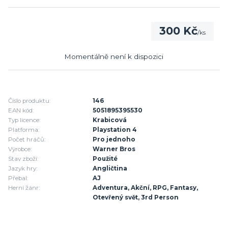
300 Kč
/
ks
Momentálně není k dispozici
Číslo produktu:
146
EAN kód:
5051895395530
Typ licence:
Krabicová
Platforma:
Playstation 4
Počet hráčů:
Pro jednoho
Výrobce:
Warner Bros
Stav zboží:
Použité
Jazyk hry:
Angličtina
Přebal:
AJ
Herní žánr:
Adventura, Akční, RPG, Fantasy,
Otevřený svět, 3rd Person