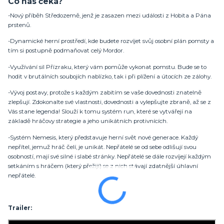
Co nás čeká?
-Nový příběh Středozemě, jenž je zasazen mezi události z Hobita a Pána
prstenů.
-Dynamické herní prostředí, kde budete rozvíjet svůj osobní plán pomsty a
tím si postupně podmaňovat celý Mordor.
-Využívání sil Přízraku, který vám pomůže vykonat pomstu. Bude se to
hodit v brutálních soubojích nablízko, tak i při plížení a útocích ze zálohy.
-Vývoj postavy, protože s každým zabitím se vaše dovednosti znatelně
zlepšují. Zdokonalte své vlastnosti, dovednosti a vylepšujte zbraně, až se z
Vás stane legenda! Slouží k tomu systém run, které se vytvářejí na
základě hráčovy strategie a jeho unikátních protivnících.
-Systém Nemesis, který představuje herní svět nové generace. Každý
nepřítel, jemuž hráč čelí, je unikát. Nepřátelé se od sebe odlišují svou
osobností, mají své silné i slabé stránky. Nepřátelé se dále rozvíjejí každým
setkáním s hráčem (který přežijí) se z nich stávají zdatnější úhlavní
nepřátelé.
Trailer: