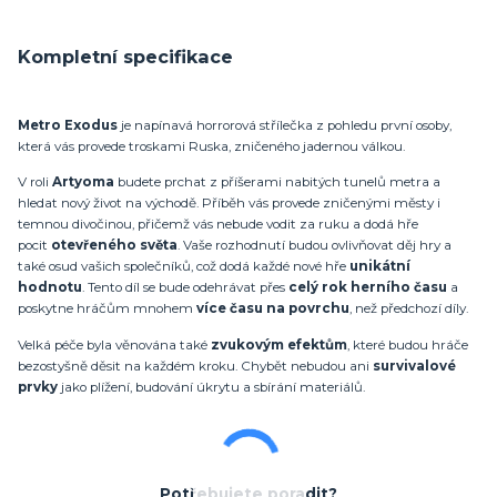
Kompletní specifikace
Metro Exodus
je napínavá horrorová střílečka z pohledu první osoby,
která vás provede troskami Ruska, zničeného jadernou válkou.
V roli
Artyoma
budete prchat z příšerami nabitých tunelů metra a
hledat nový život na východě. Příběh vás provede zničenými městy i
temnou divočinou, přičemž vás nebude vodit za ruku a dodá hře
pocit
otevřeného světa
. Vaše rozhodnutí budou ovlivňovat děj hry a
také osud vašich společníků, což dodá každé nové hře
unikátní
hodnotu
. Tento díl se bude odehrávat přes
celý rok herního času
a
poskytne hráčům mnohem
více času na povrchu
, než předchozí díly.
Velká péče byla věnována také
zvukovým efektům
, které budou hráče
bezostyšně děsit na každém kroku. Chybět nebudou ani
survivalové
prvky
jako plížení, budování úkrytu a sbírání materiálů.
Potřebujete poradit?