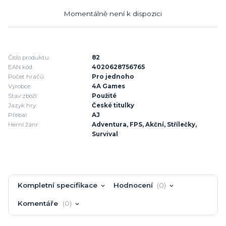
Momentálně není k dispozici
Číslo produktu:
82
EAN kód:
4020628756765
Počet hráčů:
Pro jednoho
Výrobce:
4A Games
Stav zboží:
Použité
Jazyk hry:
České titulky
Přebal:
AJ
Herní žánr:
Adventura, FPS, Akční, Střílečky,
Survival
Kompletní specifikace
Hodnocení
0
Komentáře
0