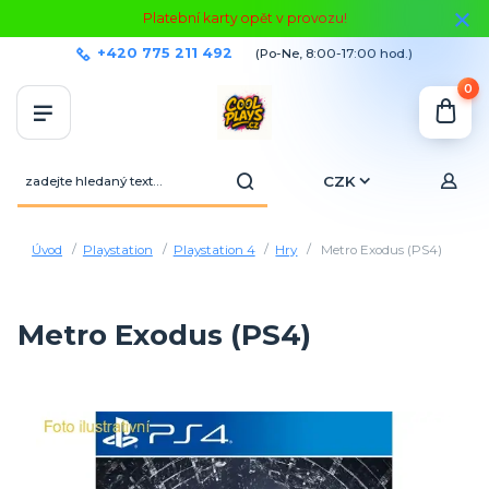
Platební karty opět v provozu!
+420 775 211 492
(Po-Ne, 8:00-17:00 hod.)
0
CZK
Úvod
Playstation
Playstation 4
Hry
Metro Exodus (PS4)
Metro Exodus (PS4)