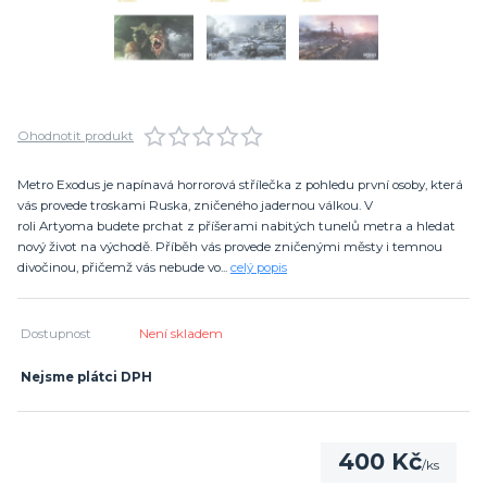
Ohodnotit produkt
Metro Exodus je napínavá horrorová střílečka z pohledu první osoby, která
vás provede troskami Ruska, zničeného jadernou válkou. V
roli Artyoma budete prchat z příšerami nabitých tunelů metra a hledat
nový život na východě. Příběh vás provede zničenými městy i temnou
divočinou, přičemž vás nebude vo...
celý popis
Dostupnost
Není skladem
Nejsme plátci DPH
400 Kč
/
ks