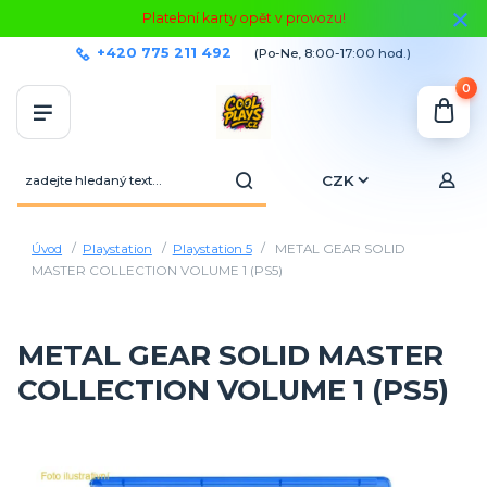
Platební karty opět v provozu!
+420 775 211 492
(Po-Ne, 8:00-17:00 hod.)
0
CZK
Úvod
Playstation
Playstation 5
METAL GEAR SOLID
MASTER COLLECTION VOLUME 1 (PS5)
METAL GEAR SOLID MASTER
COLLECTION VOLUME 1 (PS5)