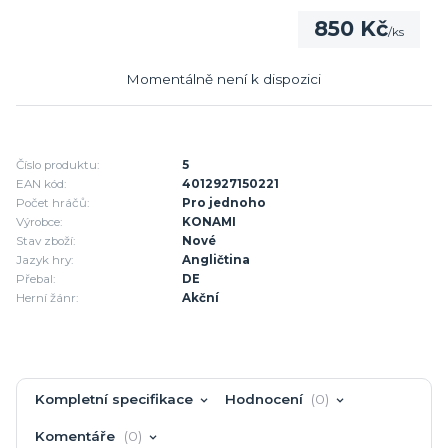
850 Kč
/
ks
Momentálně není k dispozici
Číslo produktu:
5
EAN kód:
4012927150221
Počet hráčů:
Pro jednoho
Výrobce:
KONAMI
Stav zboží:
Nové
Jazyk hry:
Angličtina
Přebal:
DE
Herní žánr:
Akční
Kompletní specifikace
Hodnocení
0
Komentáře
0