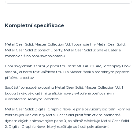
Kompletní specifikace
Metal Gear Solid: Master Collection Vol. 1 obsahuje hry Metal Gear Solid,
Metal Gear Solid 2: Sons of Liberty, Metal Gear Solid 3: Snake Eater a
mnoho dalšího bonusového obsahu.
Bonusový obsah zahrnuje první titul série METAL GEAR, Screenplay Book
obsahující herní text každého titulu a Master Book s podrobným popisem
příběhu a postav.
Součástí bonusového obsahu Metal Gear Solid: Master Collection Vol. 1
budou také dvě digitální grafické novely vytvořené oceňovaným
ilustrátorem Ashleym Woodem.
Metal Gear Solid: Digital Graphic Novel je plně ozvučený digitální komiks
zobrazující události hry Metal Gear Solid prostřednictvím nádherně
dynamických animovaných panelů, po němž následuje Metal Gear Solid
2: Digital Graphic Novel, který rozšiřuje události pokračování.