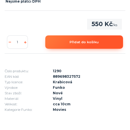
Nejsme plátci DPH
550 Kč
/
ks
Přidat do košíku
Číslo produktu:
1290
EAN kód:
889698327572
Typ licence:
Krabicová
Výrobce:
Funko
Stav zboží:
Nové
Materiál:
Vinyl
Velikost:
cca 10cm
Kategorie Funko:
Movies