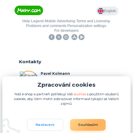
Kontakty
Pavel Kolmann
+420 775 211 492
Zpracování cookies
(Po-Ne, 8:00-17:00 hod.)
Náš e-shop a partneři potřebují Váš
souhlas
s použitím souborů
p.kolmann@coolplays.cz
cookies, aby Vám mohli zobrazovat informace týkající se Vašich
zájmů.
Nastavení
Souhlasím