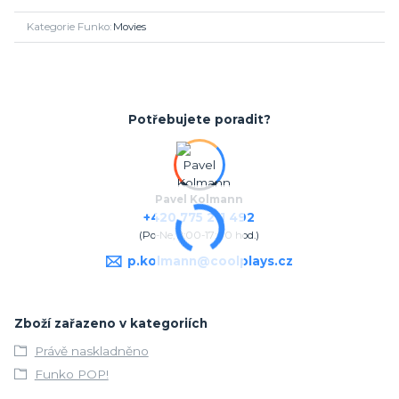
Kategorie Funko
Movies
Potřebujete poradit?
Pavel Kolmann
+420 775 211 492
(Po-Ne, 8:00-17:00 hod.)
p.kolmann@coolplays.cz
Zboží zařazeno v kategoriích
Právě naskladněno
Funko POP!