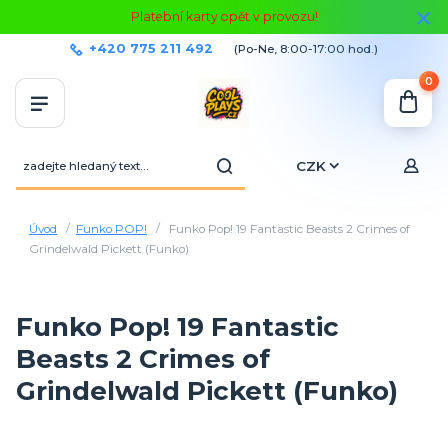
Platební karty opět v provozu!
+420 775 211 492
(Po-Ne, 8:00-17:00 hod.)
0
CZK
Úvod
Funko POP!
Funko Pop! 19 Fantastic Beasts 2 Crimes of
Grindelwald Pickett (Funko)
Funko Pop! 19 Fantastic
Beasts 2 Crimes of
Grindelwald Pickett (Funko)