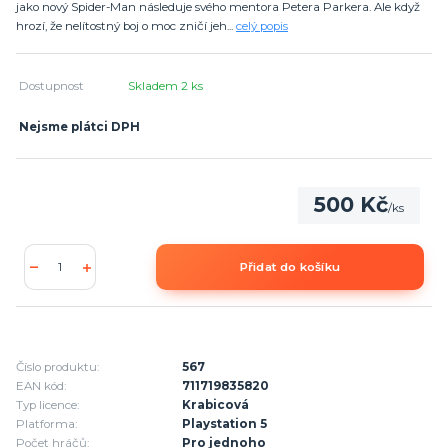
jako nový Spider-Man následuje svého mentora Petera Parkera. Ale když
hrozí, že nelítostný boj o moc zničí jeh...
celý popis
Dostupnost
Skladem 2 ks
Nejsme plátci DPH
500 Kč
/
ks
Přidat do košíku
Číslo produktu:
567
EAN kód:
711719835820
Typ licence:
Krabicová
Platforma:
Playstation 5
Počet hráčů:
Pro jednoho