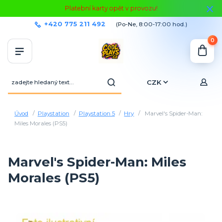
Platební karty opět v provozu!
+420 775 211 492
(Po-Ne, 8:00-17:00 hod.)
0
CZK
Úvod
Playstation
Playstation 5
Hry
Marvel's Spider-Man:
Miles Morales (PS5)
Marvel's Spider-Man: Miles
Morales (PS5)