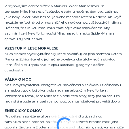
V nejnovějším dobrodružství v Marvel’s Spider-Man vesmíru se
teenager
Miles Morales
přizpůsobuje svému novému domovu, zatímco
jako nový Spider-Man následuje svého mentora Petera Parkera. Ale když
hrozí, že nelítostný boj o moc zničí jeho nový domov, ctižádostivý hrdina si
uvědomí, že s velkou mocí musí také přijít velká odpovědnost. Aby
zachránil celý New York, musí si
Miles
nasadit masku Spider-Mana a
opravdu si ji vzít za svou.
VZESTUP
MILES
E
MORALES
E
Miles Morales
objeví výbušné síly, které ho odlišují od jeho mentora Petera
Parkera. Zvládněte jeho jedinečné bio-elektrické útoky jedů a skrytou
kamuflážní sílu spolu s velkolepou akrobacií, gadgety a dalšími
dovednostmi.
VÁLKA O MOC
Mezi nevyzpytatelnou energetickou společností a špičkovou zločineckou
armádou vypukl boj o kontrolu nad marvelovským New Yorkem.
Vzhledem k tomu, že se
Miles
ocitl v srdci této bitvy, brzy pozná cenu za
hrdinství a bude se muset rozhodnout, co musí obětovat pro větší dobro.
ENERGICKÝ DOMOV
Projděte si zasněžené ulice nové, živé a rušné čtvrti, zatímco
tam
Miles
hledá pocit sounáležitosti. Když se rozostří hranice mezi jeho
osobním životem a životem plného boje proti zločinům, zjistí, komu může