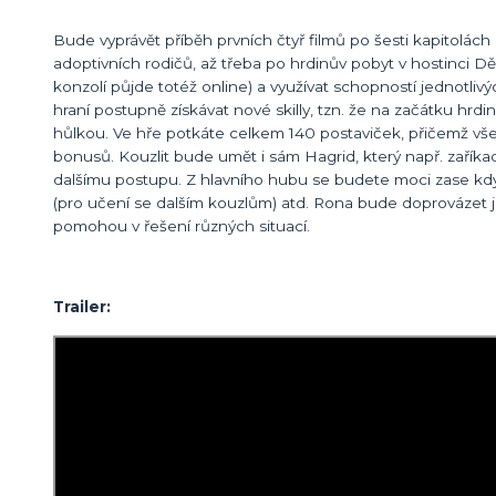
Bude vyprávět příběh prvních čtyř filmů po šesti kapitolá
adoptivních rodičů, až třeba po hrdinův pobyt v hostinci D
konzolí půjde totéž online) a využívat schopností jednotliv
hraní postupně získávat nové skilly, tzn. že na začátku h
hůlkou. Ve hře potkáte celkem 140 postaviček, přičemž vš
bonusů. Kouzlit bude umět i sám Hagrid, který např. zař
dalšímu postupu. Z hlavního hubu se budete moci zase kdykol
(pro učení se dalším kouzlům) atd. Rona bude doprovázet 
pomohou v řešení různých situací.
Trailer: