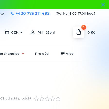
+420 775 211 492
te.
(Po-Ne, 8:00-17:00 hod.)
0
0 Kč
CZK
Přihlášení
erchandise
Pro děti
Více
Ohodnotit produkt