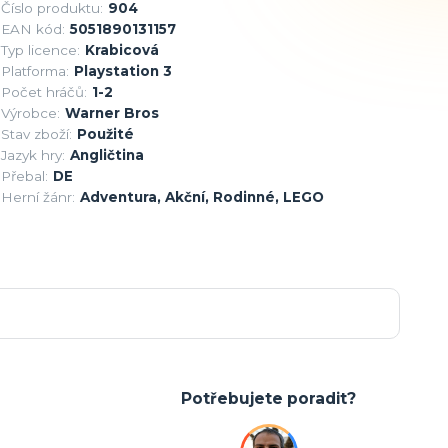
Číslo produktu:
904
EAN kód:
5051890131157
Typ licence:
Krabicová
Platforma:
Playstation 3
Počet hráčů:
1-2
Výrobce:
Warner Bros
Stav zboží:
Použité
Jazyk hry:
Angličtina
Přebal:
DE
Herní žánr:
Adventura, Akční, Rodinné, LEGO
Potřebujete poradit?