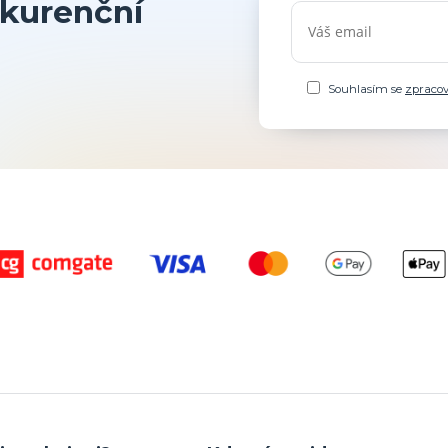
kurenční
Souhlasím se
zpraco