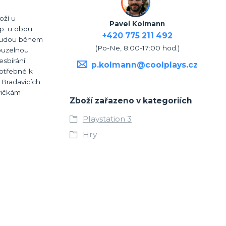
oží u
Pavel Kolmann
sp. u obou
+420 775 211 492
é budou během
(Po-Ne, 8:00-17:00 hod.)
kouzelnou
esbírání
p.kolmann@coolplays.cz
otřebné k
 Bradavicích
vičkám
Zboží zařazeno v kategoriích
Playstation 3
Hry