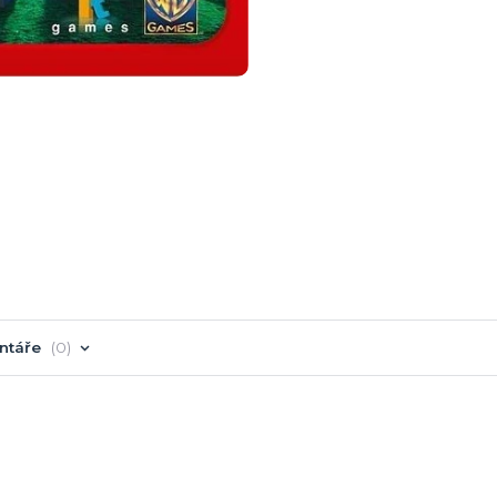
ntáře
0