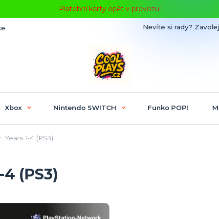
Platební karty opět v provozu!
Nevíte si rady? Zavolej
ce
Xbox
Nintendo SWITCH
Funko POP!
M
 Years 1-4 (PS3)
-4 (PS3)