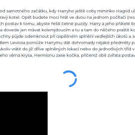
ch od samotného začátku, kdy Harryho ještě coby miminko Hagrid ul
ěravý kotel. Opět budete moci hrát ve dvou na jednom počítači (re
ých postav k tomu, abyste řešili četné puzzly. Harry a jeho přátel
rdina dovede jen mávat kolemjdoucím a tu a tam do něčeho praštit 
echny půjde odemknout při úspěšném splnění vedlejších úkolů a s
íkadlem Leviosa pomůže Harrymu dát dohromady nějaké předměty p
iv vrátit do již dříve splněných lokací nebo do jednotlivých tříd v
jeho věrná krysa, Hermionu zase kočka, přičemž obě zvířata posta