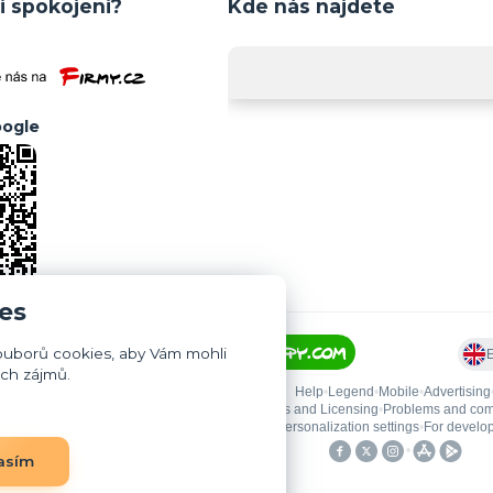
i spokojeni?
Kde nás najdete
ogle
es
ouborů cookies, aby Vám mohli
ich zájmů.
asím