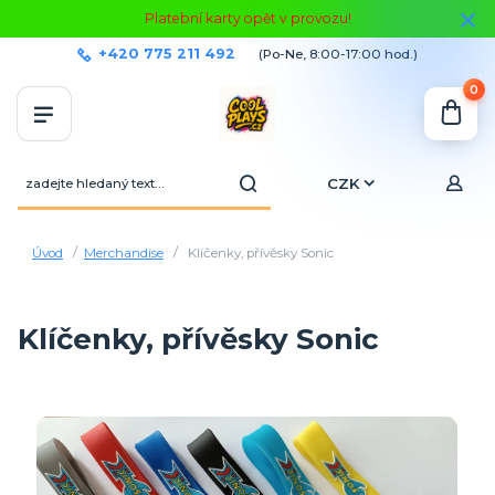
Platební karty opět v provozu!
+420 775 211 492
(Po-Ne, 8:00-17:00 hod.)
0
CZK
Úvod
Merchandise
Klíčenky, přívěsky Sonic
Klíčenky, přívěsky Sonic