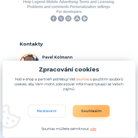
Kontakty
Pavel Kolmann
+420 775 211 492
Zpracování cookies
(Po-Ne, 8:00-17:00 hod.)
Náš e-shop a partneři potřebují Váš
souhlas
s použitím souborů
p.kolmann@coolplays.cz
cookies, aby Vám mohli zobrazovat informace týkající se Vašich
zájmů.
Nastavení
Souhlasím
Souhlas můžete odmítnout
zde
.
Vytvořeno na
Eshop-rychle.cz