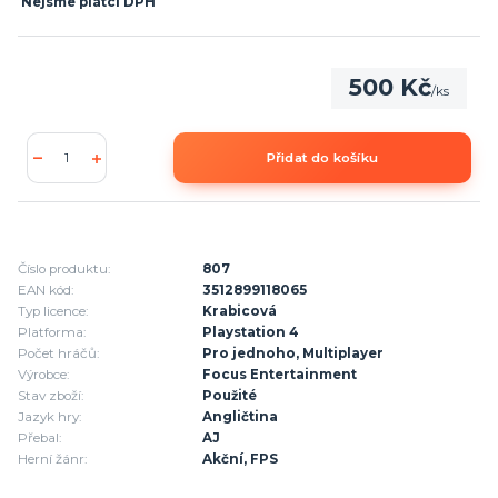
Nejsme plátci DPH
500 Kč
/
ks
Přidat do košíku
Číslo produktu:
807
EAN kód:
3512899118065
Typ licence:
Krabicová
Platforma:
Playstation 4
Počet hráčů:
Pro jednoho, Multiplayer
Výrobce:
Focus Entertainment
Stav zboží:
Použité
Jazyk hry:
Angličtina
Přebal:
AJ
Herní žánr:
Akční, FPS