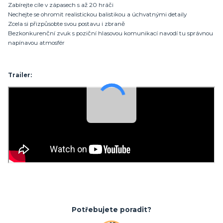
Zabírejte cíle v zápasech s až 20 hráči
Nechejte se ohromit realistickou balistikou a úchvatnými detaily
Zcela si přizpůsobte svou postavu i zbraně
Bezkonkurenční zvuk s poziční hlasovou komunikací navodí tu správnou
napínavou atmosfér
Trailer:
Potřebujete poradit?