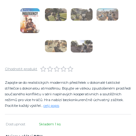
Ohodnotit produkt
Zapojte se do realistických moderních přestřelek v dokonalé taktické
střílečce s dokonalou atmosférou. Bojujte ve válkou zpustošeném prostředí
současného konfliktu v sérii napínavých kooperativních a soutěžních
režimů pro více hráčů. Hra nabízí bezkonkurenčně úchvatný zážitek.
Pocítíte každý výstřel...
celý popis
Dostupnost
Skladem 1 ks