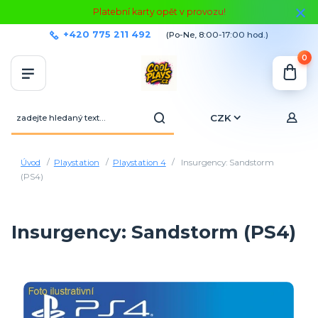
Platební karty opět v provozu!
+420 775 211 492
(Po-Ne, 8:00-17:00 hod.)
0
CZK
Úvod
Playstation
Playstation 4
Insurgency: Sandstorm
(PS4)
Insurgency: Sandstorm (PS4)