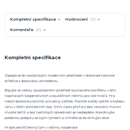
Kompletní specifikace
Hodnocení
0
Komentáře
0
Kompletní specifikace
Zapojte se do realistických moderních přestřelek v dokonalé taktické
střílečce s dokonalou atmosférou.
Bojujte ve válkou zpustošeném prostředí současného konfliktu v sérii
napínavých kooperativních a soutěžních režimů pro více hráčů. Hra
nabízí bezkonkurenčně úchvatný zážitek. Pocítíte každý výstřel a každou
ránu v lítém kontaktním boji. Smrt často přichází bez varování, municí
musíte šetřit a bez taktických dovedností se neobejdete. Koordinujte
palebnou podporu se svým týmem a vrhněte se do strhující akce.
Hrajte jako 8 členný tým v režimu kooperace